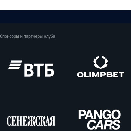
Спонсоры и партнеры клуба
ВТБ
Олимпбет