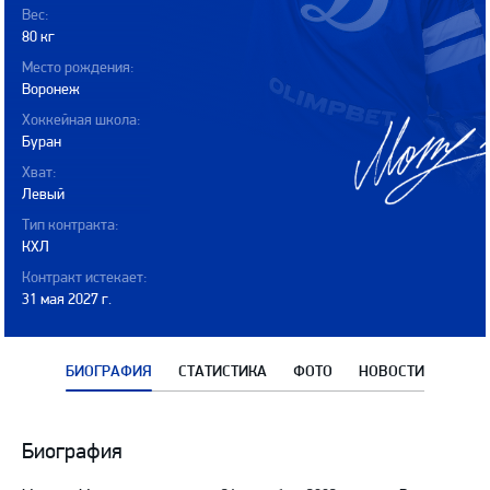
Вес:
80 кг
Место рождения:
Воронеж
Хоккейная школа:
Буран
Хват:
Левый
Тип контракта:
КХЛ
Контракт истекает:
31 мая 2027 г.
БИОГРАФИЯ
СТАТИСТИКА
ФОТО
НОВОСТИ
Биография
Биография