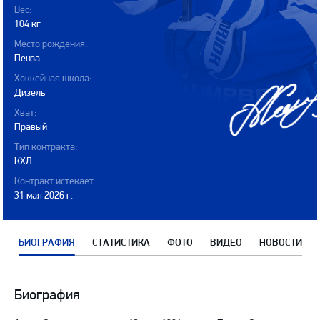
Вес:
104 кг
Место рождения:
Пенза
Хоккейная школа:
Дизель
Хват:
Правый
Тип контракта:
КХЛ
Контракт истекает:
31 мая 2026 г.
БИОГРАФИЯ
СТАТИСТИКА
ФОТО
ВИДЕО
НОВОСТИ
Биография
Биография