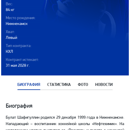
Вес:
84 кг
Место рождения:
Нижнекамск
Хват:
Левый
Тип контракта:
КХЛ
Контракт истекает:
31 мая 2028 г.
БИОГРАФИЯ
СТАТИСТИКА
ФОТО
НОВОСТИ
Биография
Биография
Булат Шафигуллин родился 29 декабря 1999 года в Нижнекамске.
Нападающий – воспитанник хоккейной школы «Нефтехимик». На