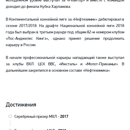
молодежном уровне выступал за «Реактор» и вместе с командой
доходил до финала Кубка Харламова.
В Континентальной хоккейной лиге за «Нефтехимик» дебютировал в
сезоне 2017/2018. На драфте Национальной хоккейной лиги 2018
года был выбран в третьем раунде под общим 82-м номером клубом
«Лос-Анджелес Кингз», однако принял решение продолжить
карьеру в России.
В начале профессиональной карьеры нападающий также выступал
за клубы ВХЛ: ЦСК ВВС, «Ижсталь» и «Молот-Прикамье». В
дальнейшем закрепился в основном составе «Нефтехимика».
Достижения
Серебряный призер МХЛ -
2017