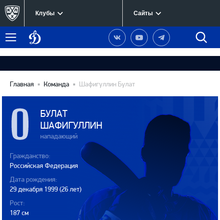
Клубы
Сайты
Динамо
Наша
Наш
Наш
Быст
Меню
Москва
группа
канал
канал
поиск
в
на
в
Вконтакте
YouTube
Telegram
Главная
Команда
Шафигуллин Булат
БУЛАТ
ШАФИГУЛЛИН
нападающий
Гражданство:
Российская Федерация
Дата рождения:
29 декабря 1999 (26 лет)
Рост:
187 см