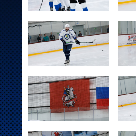
Локомотив
Северсталь
ЦСКА
Шанхайские Драконы