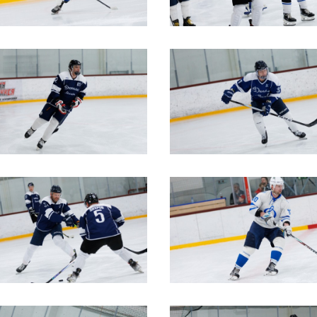
Амур
Барыс
Салават Юлаев
Сибирь