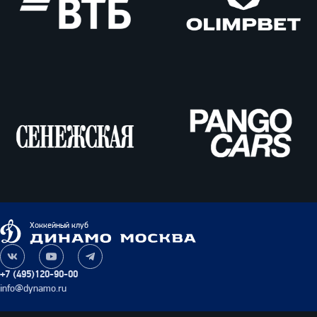
ВТБ
Олимпбет
Сенежская
Pango
Cars
Динамо
Хоккейный клуб
Москва
Наша
Наш
Наш
группа
канал
канал
+7 (495)120-90-00
ВКонтакте
на
в
info@dynamo.ru
YouTube
Telegram