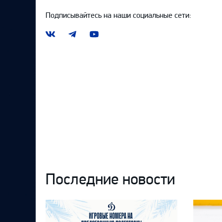
Подписывайтесь на наши социальные сети:
Наша
Наш
Наш
группа
канал
канал
ВКонтакте
в
на
Telegram
YouTube
Последние новости