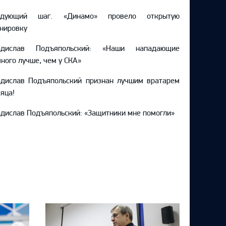
едующий шаг. «Динамо» провело открытую
нировку
адислав Подъяпольский: «Наши нападающие
ного лучше, чем у СКА»
адислав Подъяпольский признан лучшим вратарем
яца!
дислав Подъяпольский: «Защитники мне помогли»