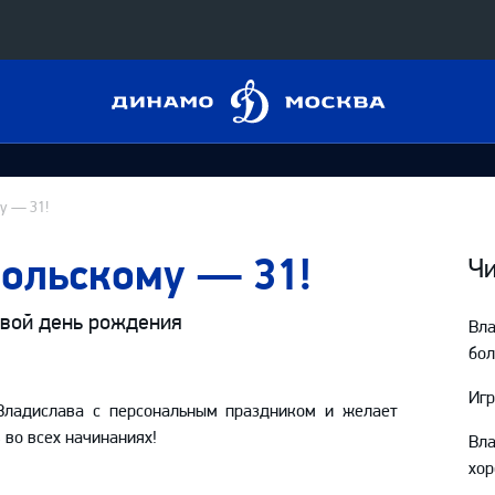
Динамо
Конференция «Восток»
Москва
Дивизион Харламова
Автомобилист
сляции
у — 31!
Ак Барс
ольскому — 31!
Металлург Мг
Чи
 трансляции
Нефтехимик
свой день рождения
Вл
магазин
Трактор
бо
Дивизион Чернышева
Игр
Владислава с персональным праздником и желает
Авангард
 во всех начинаниях!
ние КХЛ
Вл
Адмирал
хор