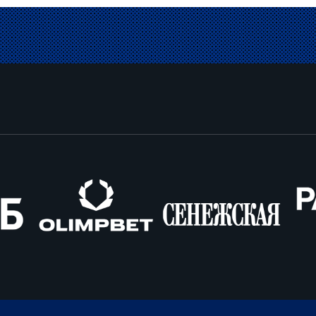
Олимпбет
Сенежская
Pango
Cars