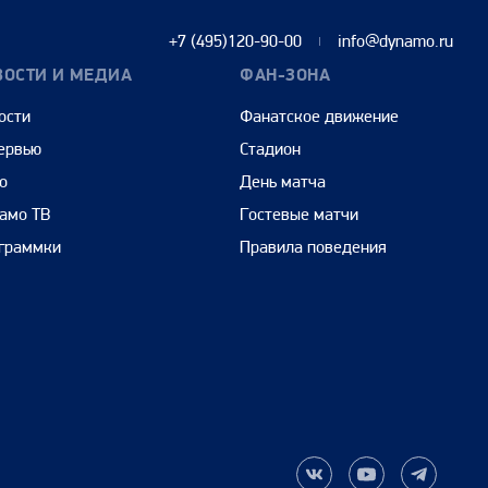
+7 (495)120-90-00
info@dynamo.ru
ВОСТИ И МЕДИА
ФАН-ЗОНА
ости
Фанатское движение
ервью
Стадион
о
День матча
амо ТВ
Гостевые матчи
граммки
Правила поведения
Наша
Наш
Наш