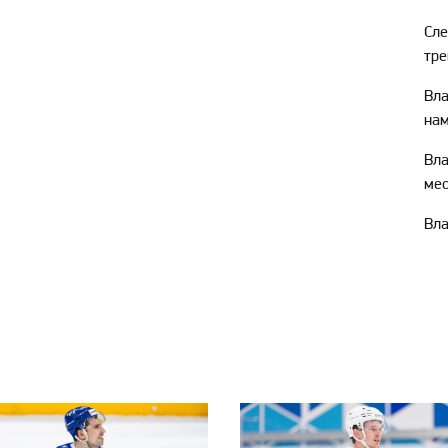
Сл
тре
Вл
нам
Вл
мес
Вла