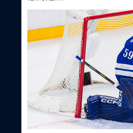
Локомотив
Северсталь
ЦСКА
Шанхайские Драконы