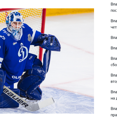
Амур
Вл
пос
Барыс
Салават Юлаев
Вл
чет
Сибирь
Вла
Вла
Вл
сбо
Вл
вто
Вл
на 
Вл
пра