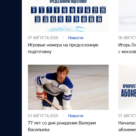
07 АВГУСТА 2026
Новости
06 АВГУС
Игровые номера на предсезонную
Игорь О
подготовку
с моско
03 АВГУСТА 2026
Новости
01 АВГУС
77 лет со дня рождения Валерия
Началас
Васильева
абонеме