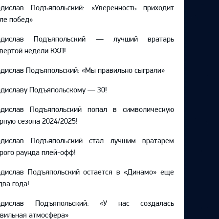
адислав Подъяпольский: «Уверенность приходит
ле побед»
адислав Подъяпольский — лучший вратарь
вертой недели КХЛ!
дислав Подъяпольский: «Мы правильно сыграли»
диславу Подъяпольскому — 30!
адислав Подъяпольский попал в символическую
рную сезона 2024/2025!
адислав Подъяпольский стал лучшим вратарем
рого раунда плей-офф!
адислав Подъяпольский остается в «Динамо» еще
два года!
адислав Подъяпольский: «У нас создалась
вильная атмосфера»