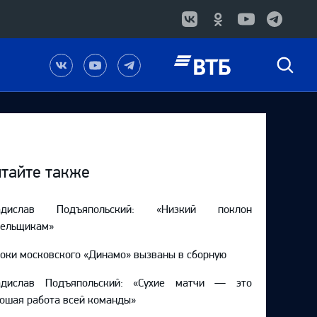
Наша
Наш
Наш
Быстрый
группа
канал
канал
поиск
в
на
в
Вконтакте
YouTube
Telegram
тайте также
адислав Подъяпольский: «Низкий поклон
лельщикам»
оки московского «Динамо» вызваны в сборную
адислав Подъяпольский: «Сухие матчи — это
ошая работа всей команды»