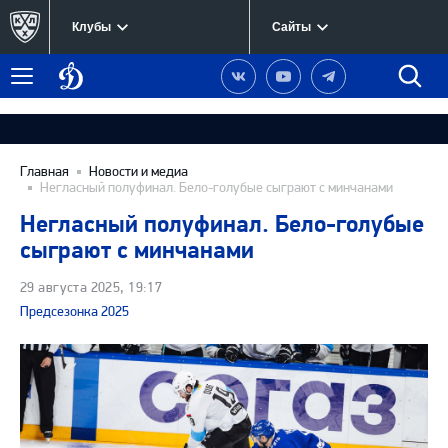
Клубы
Сайты
Динамо
Наша
Наш
Наш
Быст
Меню
Москва
группа
канал
канал
поиск
в
на
в
Вконтакте
YouTube
Telegram
Главная
Новости и медиа
Негласный полуфинал. Бело-голубые сыграют с минчанами
Негласный полуфинал. Бело-голубые
сыграют с минчанами
29 августа 2025, 19:17
Предсезонка 2025