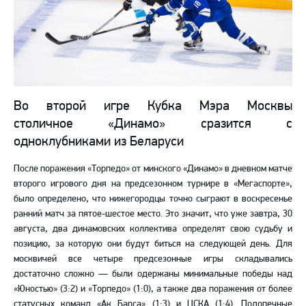
Во второй игре Кубка Мэра Москвы
столичное «Динамо» сразится с
одноклубниками из Беларуси
После поражения «Торпедо» от минского «Динамо» в дневном матче
второго игрового дня на предсезонном турнире в «Мегаспорте»,
было определено, что нижегородцы точно сыграют в воскресенье
ранний матч за пятое-шестое место. Это значит, что уже завтра, 30
августа, два динамовских коллектива определят свою судьбу и
позицию, за которую они будут биться на следующей день. Для
москвичей все четыре предсезонные игры складывались
достаточно сложно — были одержаны минимальные победы над
«Юностью» (3:2) и «Торпедо» (1:0), а также два поражения от более
статусных команд «Ак Барса» (1:3) и ЦСКА (1:4). Подопечные