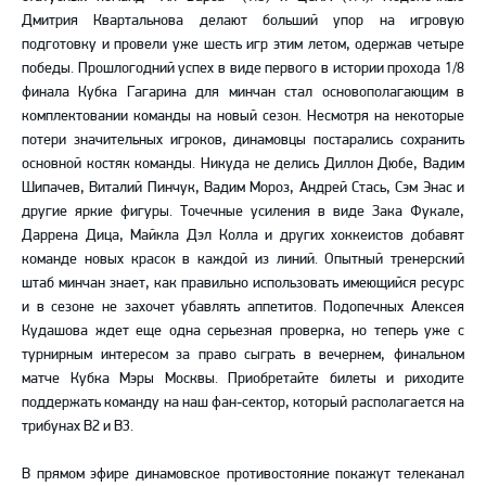
Дмитрия Квартальнова делают больший упор на игровую
подготовку и провели уже шесть игр этим летом, одержав четыре
победы. Прошлогодний успех в виде первого в истории прохода 1/8
финала Кубка Гагарина для минчан стал основополагающим в
комплектовании команды на новый сезон. Несмотря на некоторые
потери значительных игроков, динамовцы постарались сохранить
основной костяк команды. Никуда не делись Диллон Дюбе, Вадим
Шипачев, Виталий Пинчук, Вадим Мороз, Андрей Стась, Сэм Энас и
другие яркие фигуры. Точечные усиления в виде Зака Фукале,
Даррена Дица, Майкла Дэл Колла и других хоккеистов добавят
команде новых красок в каждой из линий. Опытный тренерский
штаб минчан знает, как правильно использовать имеющийся ресурс
и в сезоне не захочет убавлять аппетитов. Подопечных Алексея
Кудашова ждет еще одна серьезная проверка, но теперь уже с
турнирным интересом за право сыграть в вечернем, финальном
матче Кубка Мэры Москвы.
Приобретайте билеты
и риходите
поддержать команду на наш фан-сектор, который располагается на
трибунах В2 и В3.
В прямом эфире динамовское противостояние покажут телеканал