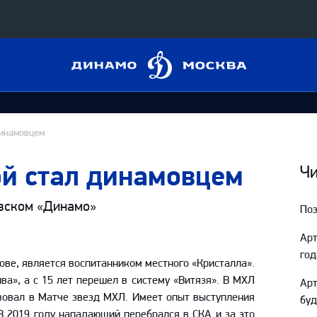
Динамо
Конференция «Восток»
Москва
Дивизион Харламова
Автомобилист
сляции
динамовцем
Ак Барс
й стал динамовцем
Металлург Мг
Чи
 трансляции
Нефтехимик
вском «Динамо»
Поз
магазин
Трактор
Арт
Дивизион Чернышева
год
ове, является воспитанником местного «Кристалла».
Авангард
а», а с 15 лет перешел в систему «Витязя». В МХЛ
ние КХЛ
Ар
твовал в Матче звезд МХЛ. Имеет опыт выступления
Адмирал
буд
 В 2019 году нападающий перебрался в СКА и за это