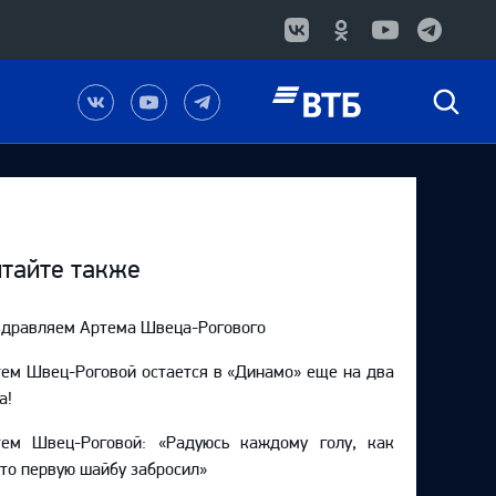
Наша
Наш
Наш
Быстрый
группа
канал
канал
поиск
в
на
в
Вконтакте
YouTube
Telegram
тайте также
дравляем Артема Швеца-Рогового
ем Швец-Роговой остается в «Динамо» еще на два
а!
тем Швец-Роговой: «Радуюсь каждому голу, как
то первую шайбу забросил»