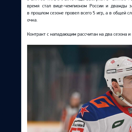
Локомотив
время стал вице-чемпионом России и дважды з
в прошлом сезоне провел всего 5 игр, а в общей с
Северсталь
очка.
ЦСКА
Шанхайские Драконы
Контракт с нападающим рассчитан на два сезона и