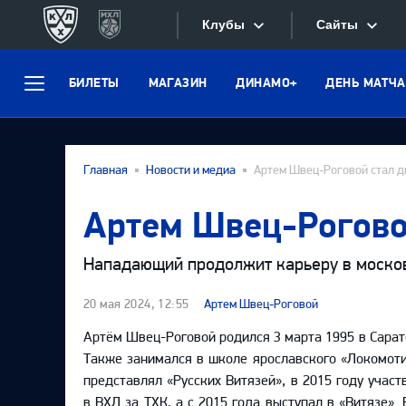
Клубы
Сайты
БИЛЕТЫ
МАГАЗИН
ДИНАМО+
ДЕНЬ МАТЧА
Конференция «Запад»
Меню
Сайты
Дивизион Боброва
Лада
Видеотран
Главная
Новости и медиа
Артем Швец-Роговой стал 
СКА
Хайлайты
Артем Швец-Рогово
Спартак
Текстовые
Торпедо
Нападающий продолжит карьеру в моско
Интернет-
ХК Сочи
20 мая 2024, 12:55
Артем Швец-Роговой
Фотобанк
Дивизион Тарасова
Артём Швец-Роговой родился 3 марта 1995 в Сарат
Динамо Мн
Также занимался в школе ярославского «Локомотив
Приложе
представлял «Русских Витязей», в 2015 году учас
Динамо М
в ВХЛ за ТХК, а с 2015 года выступал в «Витязе».