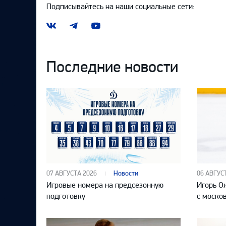
Подписывайтесь на наши социальные сети:
Наша
Наш
Наш
группа
канал
канал
ВКонтакте
в
на
Telegram
YouTube
Последние новости
07 АВГУСТА 2026
Новости
06 АВГУС
Игровые номера на предсезонную
Игорь О
подготовку
с моско