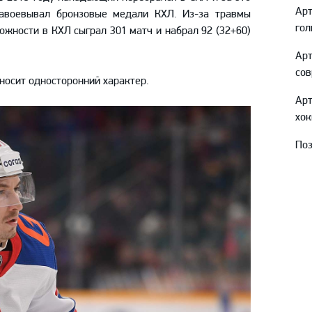
Амур
Ар
авоевывал бронзовые медали КХЛ. Из-за травмы
гол
ложности в КХЛ сыграл 301 матч и набрал 92 (32+60)
Барыс
Салават Юлаев
Ар
сов
Сибирь
 носит односторонний характер.
Ар
хок
Поз