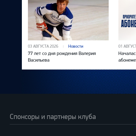
03 АВГУСТА 2026
Новости
01 АВГУС
77 лет со дня рождения Валерия
Началас
Васильева
абонеме
Спонсоры и партнеры клуба