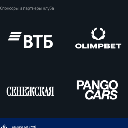
Спонсоры и партнеры клуба
ВТБ
Олимпбет
Сенежская
Pango
Cars
Динамо
Хоккейный клуб