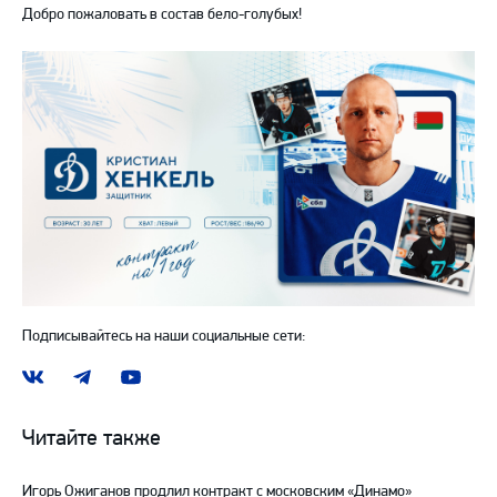
Добро пожаловать в состав бело-голубых!
Подписывайтесь на наши социальные сети:
Наша
Наш
Наш
группа
канал
канал
ВКонтакте
в
на
Читайте также
Telegram
YouTube
Игорь Ожиганов продлил контракт с московским «Динамо»