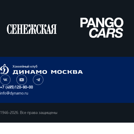
Сенежская
Pango
Cars
Динамо
Хоккейный клуб
Москва
Наша
Наш
Наш
группа
канал
канал
+7 (495)120-90-00
ВКонтакте
на
в
info@dynamo.ru
YouTube
Telegram
1946-2026. Все права защищены