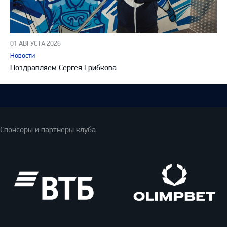
01 АВГУСТА 2026
Новости
Поздравляем Сергея Грибкова
Спонсоры и партнеры клуба
ВТБ
Олимпбет