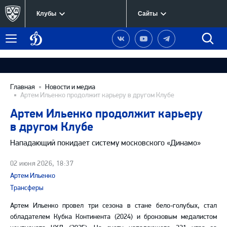
Клубы
Сайты
Динамо
Наша
Наш
Наш
Быст
Меню
Москва
группа
канал
канал
поиск
в
на
в
Вконтакте
YouTube
Telegram
Главная
Новости и медиа
Артем Ильенко продолжит карьеру в другом Клубе
Артем Ильенко продолжит карьеру
в другом Клубе
Нападающий покидает систему московского
«Динамо»
02 июня 2026, 18:37
Артем Ильенко
Трансферы
Артем Ильенко провел три сезона в стане бело-голубых, стал
обладателем Кубка Континента (2024) и бронзовым медалистом