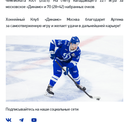
чемпионата КХЛ (2025). На счету нападающего 221 игра за
московское «Динамо» и 70 (28+42) набранных очков.
Хоккейный Клуб «Динамо» Москва благодарит Артема
за самоотверженную игру и желает удачи в дальнейшней карьере!
Подписывайтесь на наши социальные сети:
Наша
Наш
Наш
группа
канал
канал