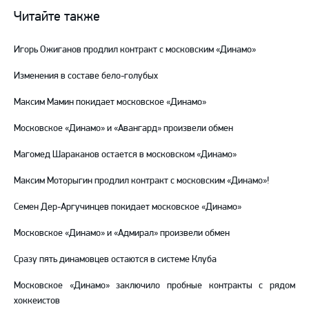
ВКонтакте
в
на
Читайте также
Telegram
YouTube
Игорь Ожиганов продлил контракт с московским «Динамо»
Изменения в составе бело-голубых
Максим Мамин покидает московское «Динамо»
Московское «Динамо» и «Авангард» произвели обмен
Магомед Шараканов остается в московском «Динамо»
Максим Моторыгин продлил контракт с московским «Динамо»!
Семен Дер-Аргучинцев покидает московское «Динамо»
Московское «Динамо» и «Адмирал» произвели обмен
Сразу пять динамовцев остаются в системе Клуба
Московское «Динамо» заключило пробные контракты с рядом
хоккеистов