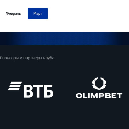
Февраль
Март
Спонсоры и партнеры клуба
ВТБ
Олимпбет