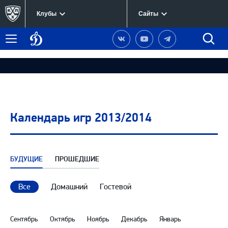
Клубы
Сайты
Динамо
Наша
Наш
Наш
Быст
Меню
Москва
группа
канал
канал
поиск
в
на
в
Вконтакте
YouTube
Telegram
Календарь игр 2013/2014
БУДУЩИЕ
ПРОШЕДШИЕ
Все
Домашний
Гостевой
Сентябрь
Октябрь
Ноябрь
Декабрь
Январь