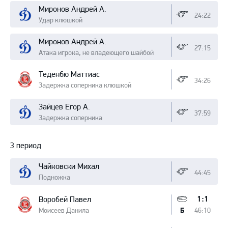
Миронов Андрей А.
24:22
Удар клюшкой
Миронов Андрей А.
27:15
Атака игрока, не владеющего шайбой
Теденбю Маттиас
34:26
Задержка соперника клюшкой
Зайцев Егор А.
37:59
Задержка соперника
3 период
Чайковски Михал
44:45
Подножка
1:1
Воробей Павел
Моисеев Данила
46:10
Б