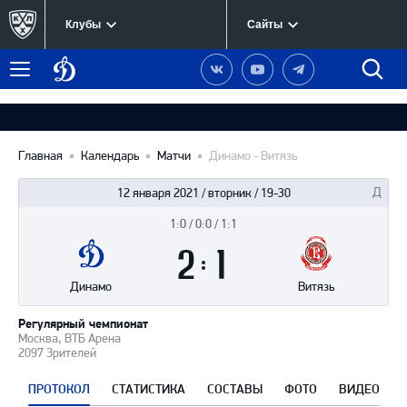
Клубы
Сайты
Динамо
Наша
Наш
Наш
Быст
Меню
Москва
группа
канал
канал
поиск
в
на
в
Вконтакте
YouTube
Telegram
Главная
Календарь
Матчи
Динамо - Витязь
12 января 2021 / вторник / 19-30
1:0 / 0:0 / 1:1
Итоги
2
матча
:
1
Динамо
Витязь
Регулярный чемпионат
Москва, ВТБ Арена
2097 Зрителей
ПРОТОКОЛ
СТАТИСТИКА
СОСТАВЫ
ФОТО
ВИДЕО