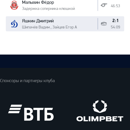
Малыхин Фёдор
46:53
Задержка соперника клюшкой
2:1
Яшкин Дмитрий
Шипачёв Вадим , Зайцев Егор А
54:09
Спонсоры и партнеры клуба