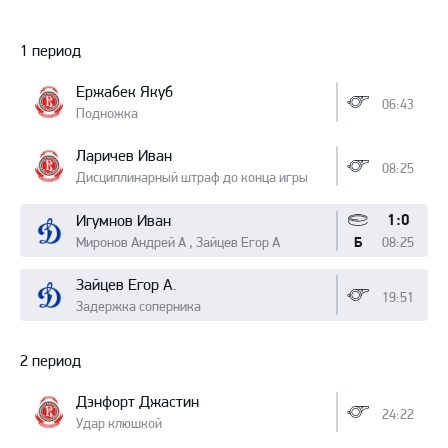
Протокол
1 период
Ержабек Якуб
06:43
Подножка
Ларичев Иван
08:25
Дисциплинарный штраф до конца игры
1:0
Игумнов Иван
Миронов Андрей А , Зайцев Егор А
08:25
Б
Зайцев Егор А.
19:51
Задержка соперника
2 период
Дэнфорт Джастин
24:22
Удар клюшкой