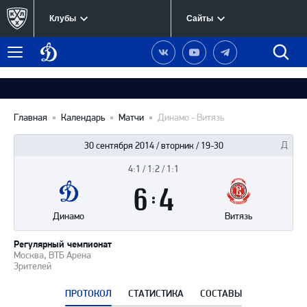
Клубы
Сайты
Динамо
Наша
Наш
Наш
Быст
Меню
Москва
группа
канал
канал
поиск
в
на
в
Вконтакте
YouTube
Telegram
Главная
Календарь
Матчи
Динамо - Витязь
30 сентября 2014 / вторник / 19-30
4:1 / 1:2 / 1:1
Итоги
6
матча
:
4
Динамо
Витязь
Регулярный чемпионат
Москва, ВТБ Арена
Зрителей
ПРОТОКОЛ
СТАТИСТИКА
СОСТАВЫ