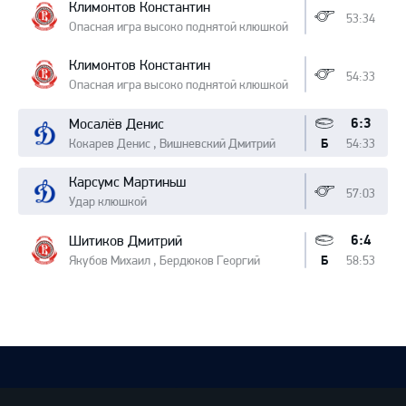
Климонтов Константин
53:34
Опасная игра высоко поднятой клюшкой
Климонтов Константин
54:33
Опасная игра высоко поднятой клюшкой
6:3
Мосалёв Денис
Кокарев Денис , Вишневский Дмитрий
54:33
Б
Карсумс Мартиньш
57:03
Удар клюшкой
6:4
Шитиков Дмитрий
Якубов Михаил , Бердюков Георгий
58:53
Б