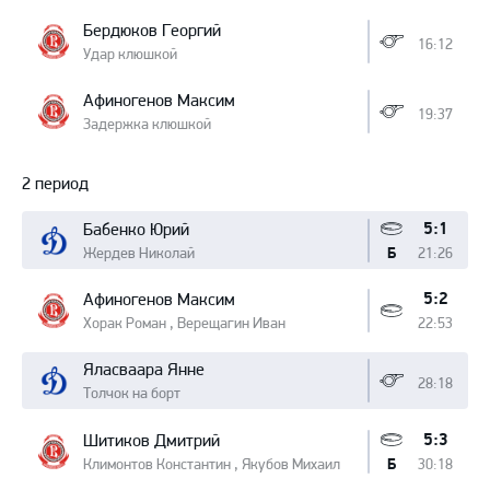
Бердюков Георгий
16:12
Удар клюшкой
Афиногенов Максим
19:37
Задержка клюшкой
2 период
5:1
Бабенко Юрий
Жердев Николай
21:26
Б
5:2
Афиногенов Максим
Хорак Роман , Верещагин Иван
22:53
Яласваара Янне
28:18
Толчок на борт
5:3
Шитиков Дмитрий
Климонтов Константин , Якубов Михаил
30:18
Б