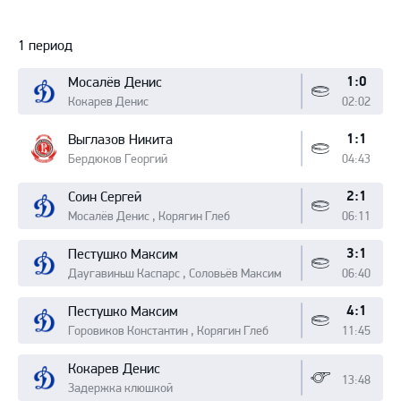
Протокол
1 период
1:0
Мосалёв Денис
Кокарев Денис
02:02
1:1
Выглазов Никита
Бердюков Георгий
04:43
2:1
Соин Сергей
Мосалёв Денис , Корягин Глеб
06:11
3:1
Пестушко Максим
Даугавиньш Каспарс , Соловьёв Максим
06:40
4:1
Пестушко Максим
Горовиков Константин , Корягин Глеб
11:45
Кокарев Денис
13:48
Задержка клюшкой