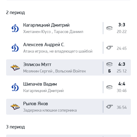
2 период
3:3
Кагарлицкий Дмитрий
Хиетанен Юусо , Тарасов Даниил
20:22
Алексеев Андрей С.
24:45
Атака игрока, не владеющего шайбой
4:3
Эллисон Мэтт
Мозякин Сергей , Вольский Войтек
25:12
Б
4:4
Шипачёв Вадим
Кагарлицкий Дмитрий
30:46
Рылов Яков
36:54
Задержка клюшки соперника
3 период