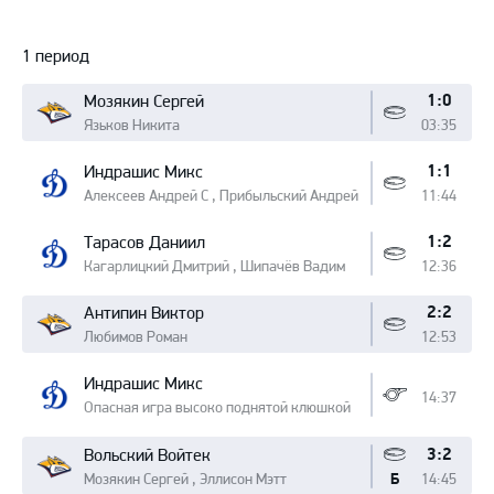
Протокол
1 период
1:0
Мозякин Сергей
Язьков Никита
03:35
1:1
Индрашис Микс
Алексеев Андрей С , Прибыльский Андрей
11:44
1:2
Тарасов Даниил
Кагарлицкий Дмитрий , Шипачёв Вадим
12:36
2:2
Антипин Виктор
Любимов Роман
12:53
Индрашис Микс
14:37
Опасная игра высоко поднятой клюшкой
3:2
Вольский Войтек
Мозякин Сергей , Эллисон Мэтт
14:45
Б