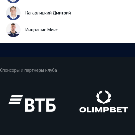
Кагарлицкий Дмитрий
Индрашис Микс
Спонсоры и партнеры клуба
ВТБ
Олимпбет