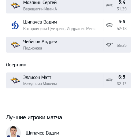
5:4
Мозякин Сергей
Верещагин Иван А
51:39
5:5
Шипачёв Вадим
Кагарлицкий Дмитрий , Индрашис Микс
52:18
Чибисов Андрей
55:25
Подножка
Овертайм
6:5
Эллисон Мэтт
Матушкин Максим
62:13
Лучшие игроки матча
Шипачев Вадим