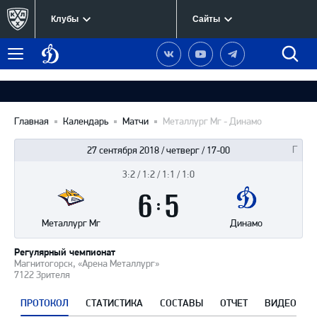
Клубы
Сайты
Динамо
Наша
Наш
Наш
Быст
Меню
Москва
группа
канал
канал
поиск
в
на
в
Вконтакте
YouTube
Telegram
Главная
Календарь
Матчи
Металлург Мг - Динамо
27 сентября 2018 / четверг / 17-00
3:2 / 1:2 / 1:1 / 1:0
Итоги
6
матча
:
5
Металлург Мг
Динамо
Регулярный чемпионат
Магнитогорск, «Арена Металлург»
7122 Зрителя
ПРОТОКОЛ
СТАТИСТИКА
СОСТАВЫ
ОТЧЕТ
ВИДЕО