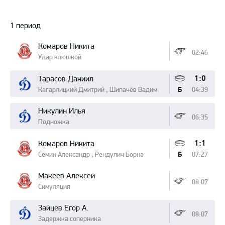
Протокол
1 период
Комаров Никита
02:46
Удар клюшкой
1:0
Тарасов Даниил
Кагарлицкий Дмитрий , Шипачёв Вадим
04:39
Б
Никулин Илья
06:35
Подножка
1:1
Комаров Никита
Сёмин Александр , Рендулич Борна
07:27
Б
Макеев Алексей
08:07
Симуляция
Зайцев Егор А.
08:07
Задержка соперника