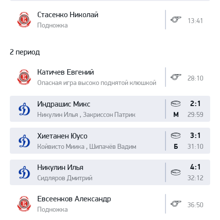
Стасенко Николай
13:41
Подножка
2 период
Катичев Евгений
28:10
Опасная игра высоко поднятой клюшкой
2:1
Индрашис Микс
Никулин Илья , Закриссон Патрик
29:59
М
3:1
Хиетанен Юусо
Койвисто Миика , Шипачёв Вадим
31:10
Б
4:1
Никулин Илья
Сидляров Дмитрий
32:12
Евсеенков Александр
36:50
Подножка