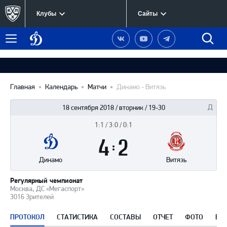
Клубы
Сайты
Динамо
Наша
Наш
Наш
Быст
Меню
Москва
группа
канал
канал
поиск
в
на
в
Вконтакте
YouTube
Telegram
Главная
Календарь
Матчи
Динамо - Витязь
18 сентября 2018 / вторник / 19-30
1:1 / 3:0 / 0:1
Итоги
4
матча
:
2
Динамо
Витязь
Регулярный чемпионат
Москва, ДС «Мегаспорт»
3016 Зрителей
ПРОТОКОЛ
СТАТИСТИКА
СОСТАВЫ
ОТЧЕТ
ФОТО
ВИ