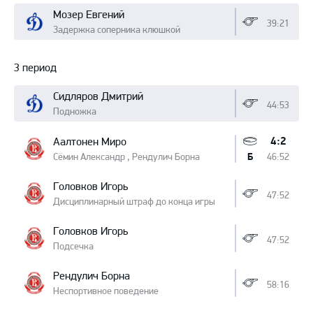
Мозер Евгений
39:21
Задержка соперника клюшкой
3 период
Сидляров Дмитрий
44:53
Подножка
4:2
Аалтонен Миро
Сёмин Александр , Рендулич Борна
46:52
Б
Головков Игорь
47:52
Дисциплинарный штраф до конца игры
Головков Игорь
47:52
Подсечка
Рендулич Борна
58:16
Неспортивное поведение