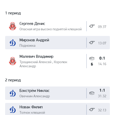
Протокол
1 период
Сергеев Денис
09:37
Опасная игра высоко поднятой клюшкой
Миронов Андрей
13:07
Подножка
Малевич Владимир
0:1
Трощинский Алексей , Королюк
14:16
Б
Александр
2 период
1:1
Бэкстрём Никлас
Овечкин Александр
31:32
Новак Филип
32:13
Толчок клюшкой