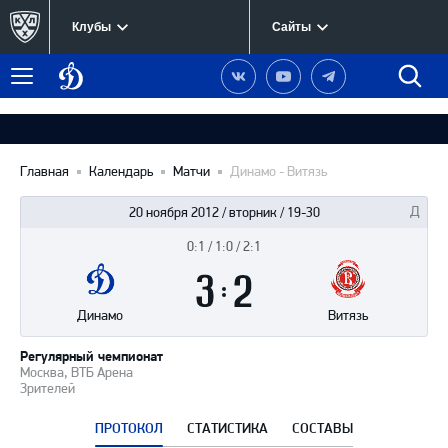
Клубы
Сайты
Динамо
Наша
Наш
Наш
Быст
Меню
Москва
группа
канал
канал
поиск
в
на
в
Вконтакте
YouTube
Telegram
Главная
Календарь
Матчи
Динамо - Витязь
20 ноября 2012 / вторник / 19-30
0:1 / 1:0 / 2:1
Итоги
3
матча
:
2
Динамо
Витязь
Регулярный чемпионат
Москва, ВТБ Арена
Зрителей
ПРОТОКОЛ
СТАТИСТИКА
СОСТАВЫ