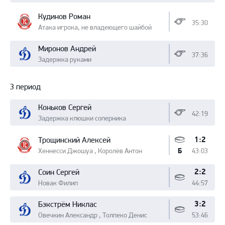
Кудинов Роман
35:30
Атака игрока, не владеющего шайбой
Миронов Андрей
37:36
Задержка руками
3 период
Коньков Сергей
42:19
Задержка клюшки соперника
1:2
Трощинский Алексей
Хеннесси Джошуа , Королёв Антон
43:03
Б
2:2
Соин Сергей
Новак Филип
44:57
3:2
Бэкстрём Никлас
Овечкин Александр , Толпеко Денис
53:46