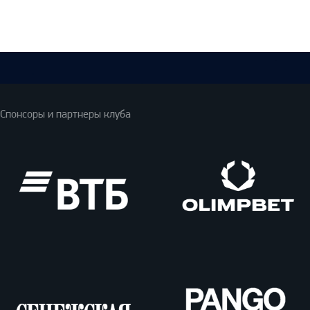
Спонсоры и партнеры клуба
ВТБ
Олимпбет