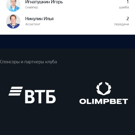
Игнатушкин Игорь
1
Снайпер
шайба
Никулин Илья
2
Ассистент
передачи
Спонсоры и партнеры клуба
ВТБ
Олимпбет