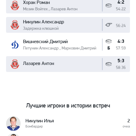
4:2
Хорак Роман
Мозик Войтех , Лазарев Антон
54:22
Никулин Александр
56:24
Задержка клюшкой
4:3
Вишневский Дмитрий
Петунин Александр , Марковин Дмитрий
57:59
Б
5:3
Лазарев Антон
58:36
Лучшие игроки в истории встреч
Никулин Илья
2
Бомбардир
очка