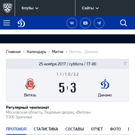
Клубы
Сайты
Динамо
Наша
Наш
Наш
Быст
Меню
Москва
группа
канал
канал
поиск
в
на
в
Вконтакте
YouTube
Telegram
Главная
Календарь
Матчи
Витязь - Динамо
25 ноября 2017 / суббота / 17-00
1:1 / 1:0 / 3:2
Итоги
5
матча
:
3
Витязь
Динамо
Регулярный чемпионат
Московская область, Ледовый дворец «Витязь»
5300 Зрителей
ПРОТОКОЛ
СТАТИСТИКА
СОСТАВЫ
ОТЧЕТ
ФОТО
ВИ