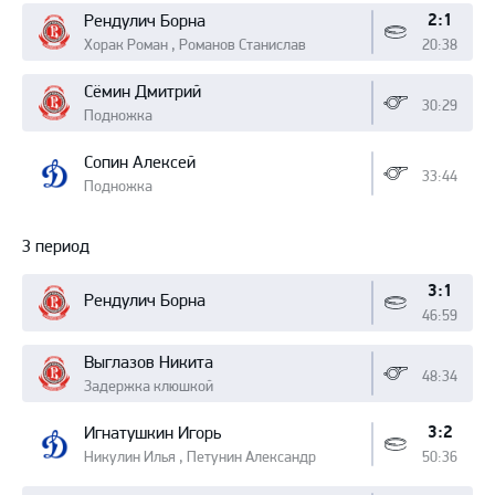
2:1
Рендулич Борна
Хорак Роман , Романов Станислав
20:38
Сёмин Дмитрий
30:29
Подножка
Сопин Алексей
33:44
Подножка
3 период
3:1
Рендулич Борна
46:59
Выглазов Никита
48:34
Задержка клюшкой
3:2
Игнатушкин Игорь
Никулин Илья , Петунин Александр
50:36