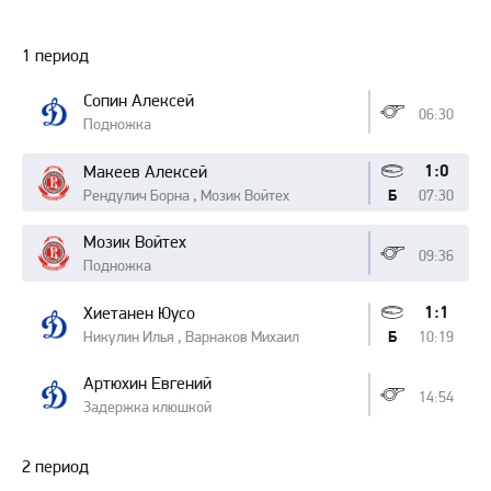
Протокол
1 период
Сопин Алексей
06:30
Подножка
1:0
Макеев Алексей
Рендулич Борна , Мозик Войтех
07:30
Б
Мозик Войтех
09:36
Подножка
1:1
Хиетанен Юусо
Никулин Илья , Варнаков Михаил
10:19
Б
Артюхин Евгений
14:54
Задержка клюшкой
2 период