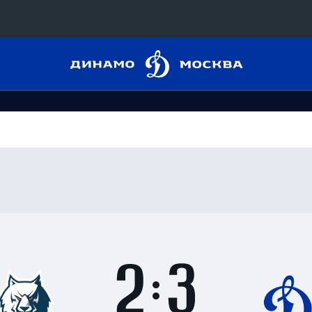
Динамо
Конференция «Восток»
Москва
Дивизион Харламова
Автомобилист
сляции
Ак Барс
Металлург Мг
 трансляции
Нефтехимик
магазин
Трактор
Дивизион Чернышева
Итоги
2
матча
Авангард
ние КХЛ
:
Адмирал
3