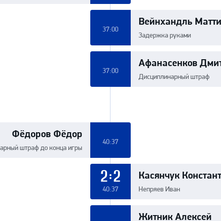
Вейнхандль Матт
37:00
Задержка руками
Афанасенков Дми
37:00
Дисциплинарный штраф
Фёдоров Фёдор
40:37
арный штраф до конца игры
Касянчук Констан
2:2
40:37
Непряев Иван
Житник Алексей