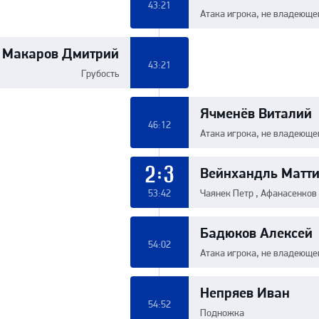
43:21
Атака игрока, не владеюще
Макаров Дмитрий
43:21
Грубость
Ячменёв Виталий
46:12
Атака игрока, не владеюще
Вейнхандль Матт
2:3
53:42
Чаянек Петр , Афанасенков
Бадюков Алексей
54:02
Атака игрока, не владеюще
Непряев Иван
54:52
Подножка