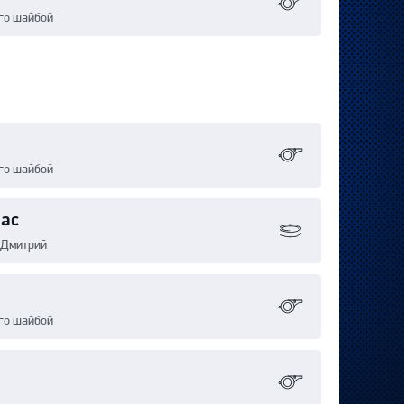
го шайбой
го шайбой
иас
 Дмитрий
го шайбой