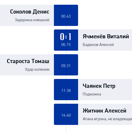
Соколов Денис
00:43
Задержка клюшкой
Ячменёв Виталий
0:1
06:15
Бадюков Алексей
Староста Томаш
09:31
Удар коленом
Чаянек Петр
11:38
Подножка
Житник Алексей
14:40
Атака игрока, не владеюще