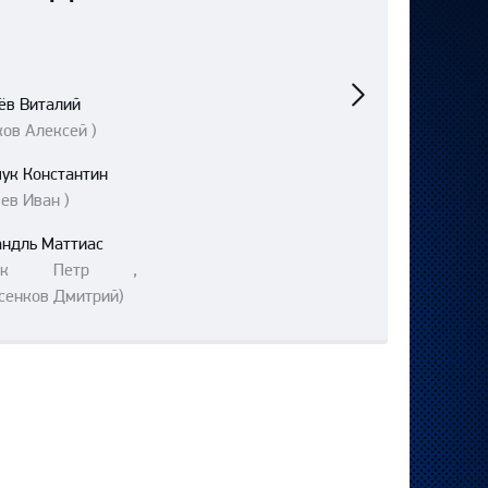
Следующий
матч
ёв Виталий
ов Алексей )
ук Константин
ев Иван )
андль Маттиас
янек Петр ,
сенков Дмитрий)