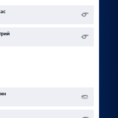
иас
трий
тин