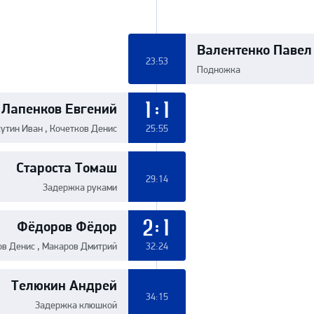
Валентенко Павел
23:53
Подножка
Лапенков Евгений
1:1
утин Иван , Кочетков Денис
25:55
Староста Томаш
29:14
Задержка руками
Фёдоров Фёдор
2:1
ов Денис , Макаров Дмитрий
32:24
Телюкин Андрей
34:15
Задержка клюшкой