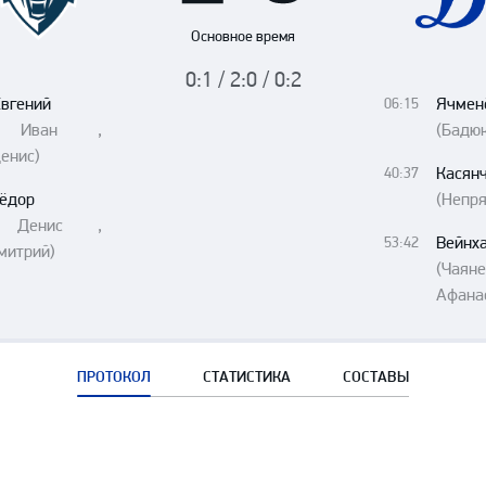
Амур
Основное время
Барыс
0:1 / 2:0 / 0:2
Салават Юлаев
Евгений
Ячмен
06:15
Сибирь
ин Иван ,
(Бадюк
енис)
Касянч
40:37
ёдор
(Непря
в Денис ,
Вейнх
53:42
митрий)
(Ча
Афана
ПРОТОКОЛ
СТАТИСТИКА
СОСТАВЫ