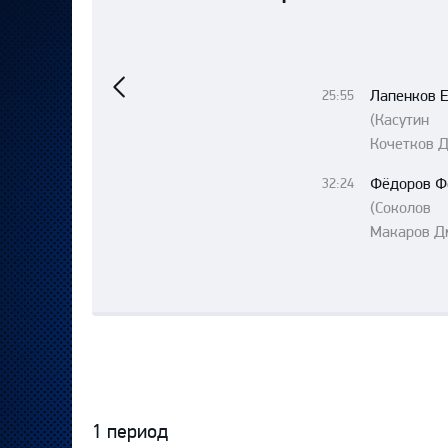
Локомотив
Северсталь
Предыдущий
матч
ЦСКА
Лапенков 
25:55
Шанхайские Драконы
(Касут
Кочетков Д
Фёдоров Ф
32:24
(Соколо
Макаров Д
1 период
Протокол