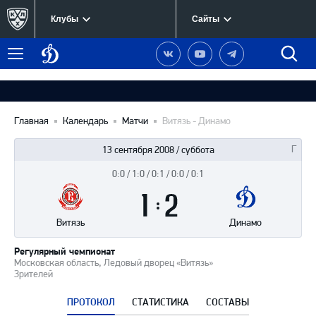
Клубы
Сайты
Динамо
Наша
Наш
Наш
Быст
Меню
Москва
группа
канал
канал
поиск
в
на
в
Вконтакте
YouTube
Telegram
Главная
Календарь
Матчи
Витязь - Динамо
13 сентября 2008 / суббота
0:0 / 1:0 / 0:1 / 0:0 / 0:1
Итоги
1
матча
:
2
Витязь
Динамо
Регулярный чемпионат
Московская область, Ледовый дворец «Витязь»
Зрителей
ПРОТОКОЛ
СТАТИСТИКА
СОСТАВЫ