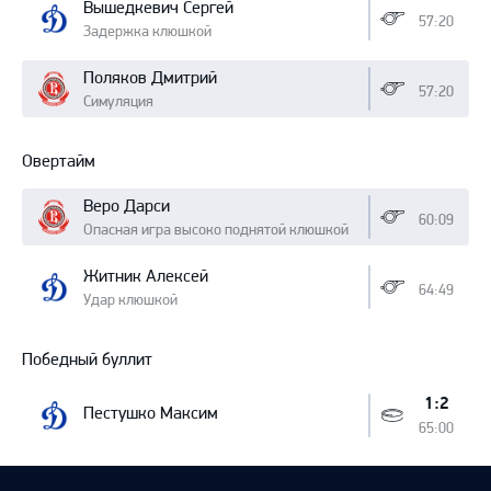
Вышедкевич Сергей
57:20
Задержка клюшкой
Поляков Дмитрий
57:20
Симуляция
Овертайм
Веро Дарси
60:09
Опасная игра высоко поднятой клюшкой
Житник Алексей
64:49
Удар клюшкой
Победный буллит
1:2
Пестушко Максим
65:00