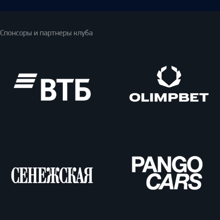
Спонсоры и партнеры клуба
ВТБ
Олимпбет
Сенежская
Pango
Cars