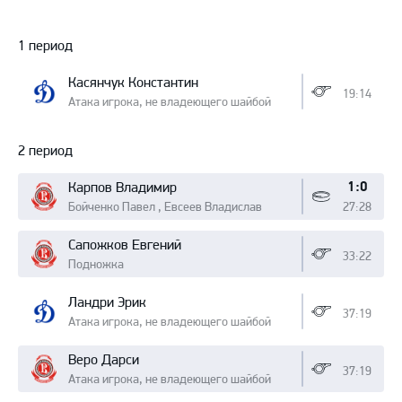
Протокол
1 период
Касянчук Константин
19:14
Атака игрока, не владеющего шайбой
2 период
1:0
Карпов Владимир
Бойченко Павел , Евсеев Владислав
27:28
Сапожков Евгений
33:22
Подножка
Ландри Эрик
37:19
Атака игрока, не владеющего шайбой
Веро Дарси
37:19
Атака игрока, не владеющего шайбой