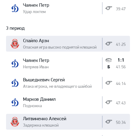
Чаянек Петр
39:47
Удар локтем
3 период
Спайло Арэн
41:25
Опасная игра высоко поднятой клюшкой
1:1
Чаянек Петр
Непряев Иван
41:56
Б
Вышедкевич Сергей
44:14
Атака игрока, не владеющего шайбой
Марков Даниил
47:43
Подножка
Литвиненко Алексей
50:34
Задержка клюшкой