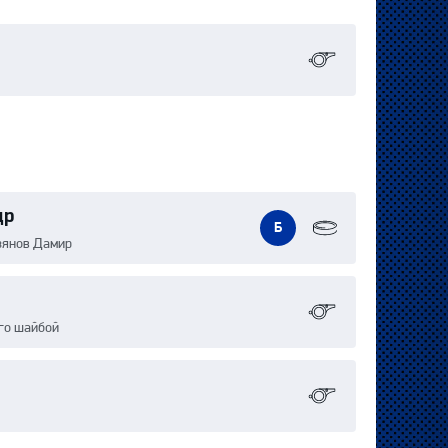
др
Б
зянов Дамир
го шайбой