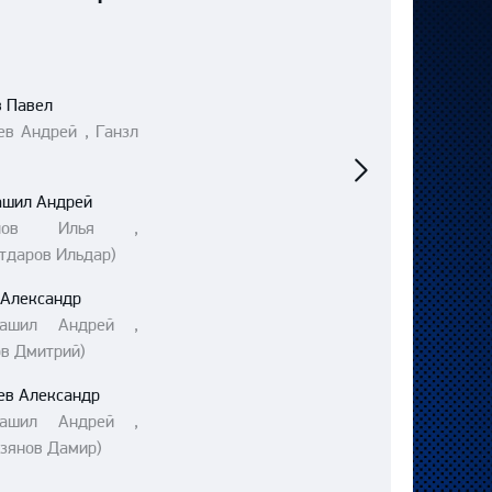
в Павел
ев Андрей , Ганзл
Следующий
матч
ашил Андрей
алов Илья ,
тдаров Ильдар)
 Александр
рашил Андрей ,
ов Дмитрий)
ев Александр
рашил Андрей ,
зянов Дамир)