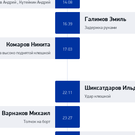
в Андрей , Кутейкин Андрей
14:08
Галимов Эмиль
16:39
Задержка руками
Комаров Никита
17:03
а высоко поднятой клюшкой
Шиксатдаров Иль
22:11
Удар клюшкой
Варнаков Михаил
23:27
Толчок на борт