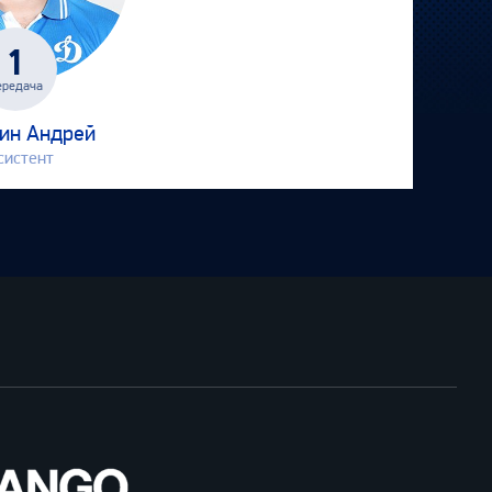
1
ередача
ин Андрей
систент