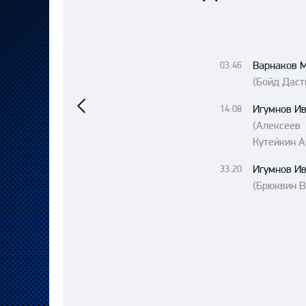
Локомотив
Северсталь
ЦСКА
Варнаков 
03:46
Шанхайские Драконы
(Бойд Даст
Предыдущий
матч
Игумнов И
14:08
(Алексее
Кутейкин А
Игумнов И
33:20
(Брюквин В