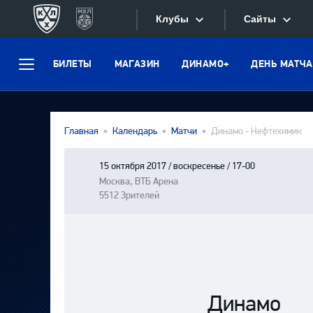
Клубы
Сайты
БИЛЕТЫ
МАГАЗИН
ДИНАМО+
ДЕНЬ МАТЧА
Конференция «Запад»
Меню
Сайты
Дивизион Боброва
Лада
Видеотран
Главная
Календарь
Матчи
Динамо - Нефтехимик
СКА
Хайлайты
Спартак
15 октября 2017 / воскресенье / 17-00
Москва, ВТБ Арена
Текстовые
Торпедо
5512 Зрителей
Интернет-
ХК Сочи
Фотобанк
Дивизион Тарасова
Динамо Мн
Приложе
Динамо М
Динамо