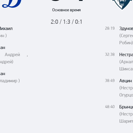
Амур
Основное время
Барыс
2:0 / 1:3 / 0:1
Салават Юлаев
Михаил
Здуно
28:19
Сибирь
ин )
(Серге
Робин)
ван
в Андрей ,
Нестр
32:38
ндрей)
(Арк
Шикса
ван
ладимир )
Авцин
38:49
(Нест
Огурц
Брынц
48:40
(Нест
Шарип