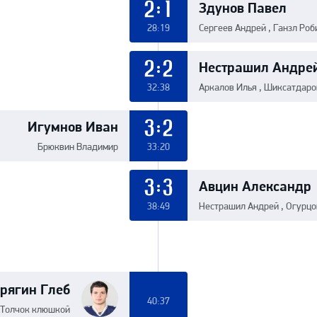
Здунов Павел
2:1
28:19
Сергеев Андрей , Ганзл Роб
Нестрашил Андре
2:2
32:38
Аркалов Илья , Шиксатдаро
Игумнов Иван
3:2
Брюквин Владимир
33:20
Авцин Александр
3:3
38:49
Нестрашил Андрей , Огурц
рягин Глеб
40:37
Толчок клюшкой