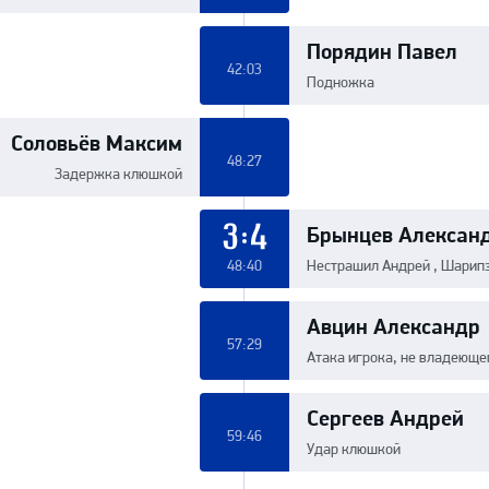
Порядин Павел
42:03
Подножка
Соловьёв Максим
48:27
Задержка клюшкой
Брынцев Алексан
3:4
48:40
Нестрашил Андрей , Шарип
Авцин Александр
57:29
Атака игрока, не владеюще
Сергеев Андрей
59:46
Удар клюшкой