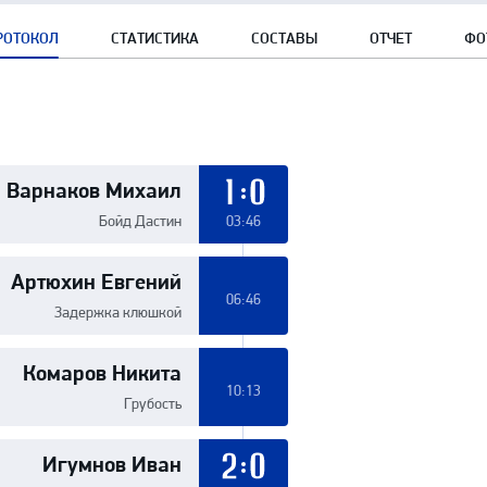
РОТОКОЛ
СТАТИСТИКА
СОСТАВЫ
ОТЧЕТ
ФО
Варнаков Михаил
1:0
Бойд Дастин
03:46
Артюхин Евгений
06:46
Задержка клюшкой
Комаров Никита
10:13
Грубость
Игумнов Иван
2:0