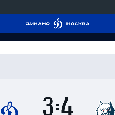
Динамо
Конференция «Восток»
Москва
Дивизион Харламова
Автомобилист
сляции
Ак Барс
Металлург Мг
 трансляции
Нефтехимик
магазин
Трактор
Дивизион Чернышева
Итоги
3
матча
Авангард
ние КХЛ
:
Адмирал
4