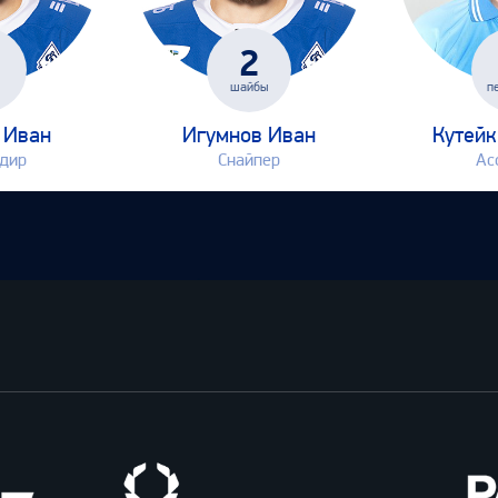
2
шайбы
п
 Иван
Игумнов Иван
Кутейк
дир
Снайпер
Ас