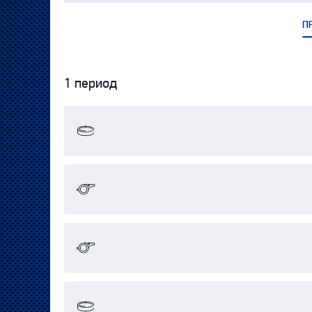
П
1 период
Протокол