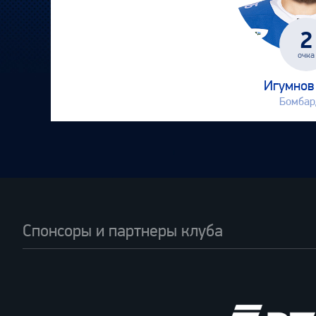
2
очка
Игумнов
Бомбар
Спонсоры и партнеры клуба