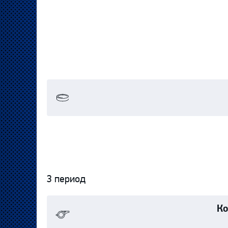
3 период
Ко