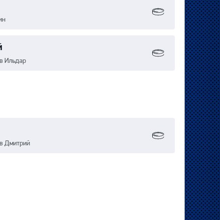
ин
й
в Ильдар
ов Дмитрий