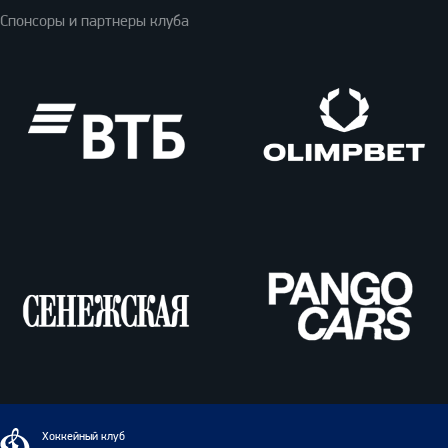
Спонсоры и партнеры клуба
ВТБ
Олимпбет
Сенежская
Pango
Cars
Динамо
Хоккейный клуб