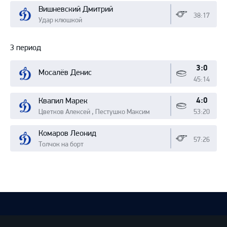
Вишневский Дмитрий
38:17
Удар клюшкой
3 период
3:0
Мосалёв Денис
45:14
4:0
Квапил Марек
Цветков Алексей , Пестушко Максим
53:20
Комаров Леонид
57:26
Толчок на борт