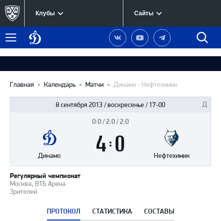
Клубы
Сайты
Динамо
Наша
Наш
Наш
Быст
Меню
Москва
группа
канал
канал
поиск
в
на
в
Вконтакте
YouTube
Telegram
Главная
Календарь
Матчи
Динамо - Нефтехимик
8 сентября 2013 / воскресенье / 17-00
0:0 / 2:0 / 2:0
Итоги
4
матча
:
0
Динамо
Нефтехимик
Регулярный чемпионат
Москва, ВТБ Арена
Зрителей
ПРОТОКОЛ
СТАТИСТИКА
СОСТАВЫ