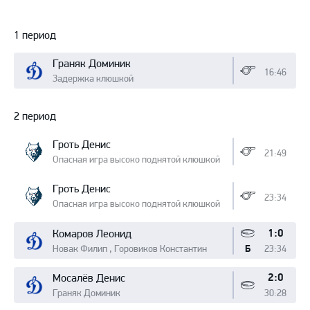
Протокол
1 период
Граняк Доминик
16:46
Задержка клюшкой
2 период
Гроть Денис
21:49
Опасная игра высоко поднятой клюшкой
Гроть Денис
23:34
Опасная игра высоко поднятой клюшкой
1:0
Комаров Леонид
Новак Филип , Горовиков Константин
23:34
Б
2:0
Мосалёв Денис
Граняк Доминик
30:28