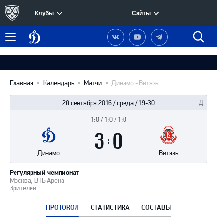
Клубы
Сайты
Динамо
Наша
Наш
Наш
Быст
Меню
Москва
группа
канал
канал
поиск
в
на
в
Вконтакте
YouTube
Telegram
Главная
Календарь
Матчи
Динамо - Витязь
28 сентября 2016 / среда / 19-30
1:0 / 1:0 / 1:0
Итоги
3
матча
:
0
Динамо
Витязь
Регулярный чемпионат
Москва, ВТБ Арена
Зрителей
ПРОТОКОЛ
СТАТИСТИКА
СОСТАВЫ