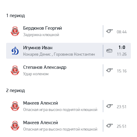
Протокол
1 период
Бердюков Георгий
08:44
Задержка клюшкой
1:0
Игумнов Иван
Кокарев Денис , Горовиков Константин
11:26
Степанов Александр
15:16
Удар коленом
2 период
Макеев Алексей
23:51
Опасная игра высоко поднятой клюшкой
Макеев Алексей
25:51
Опасная игра высоко поднятой клюшкой