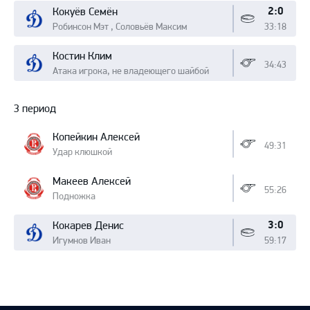
2:0
Кокуёв Семён
Робинсон Мэт , Соловьёв Максим
33:18
Костин Клим
34:43
Атака игрока, не владеющего шайбой
3 период
Копейкин Алексей
49:31
Удар клюшкой
Макеев Алексей
55:26
Подножка
3:0
Кокарев Денис
Игумнов Иван
59:17