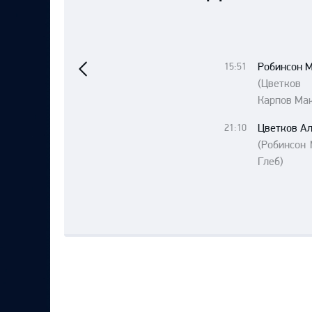
Локомотив
Северсталь
Предыдущий
ЦСКА
матч
Робинсон 
15:51
Шанхайские Драконы
(Цветков
Карпов Ма
Цветков А
21:10
(Робинсон 
Глеб)