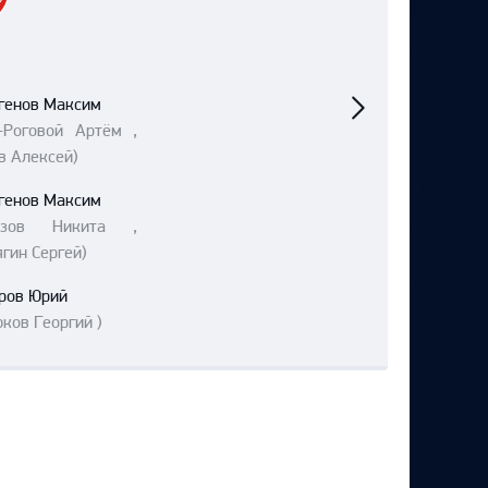
Следующий
матч
генов Максим
-Роговой Артём ,
в Алексей)
генов Максим
лазов Никита ,
гин Сергей)
ров Юрий
ков Георгий )