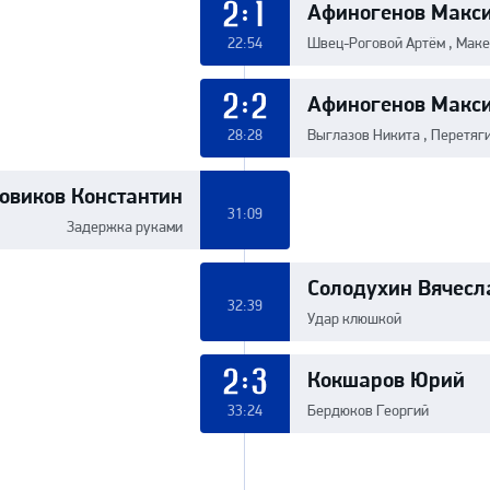
Афиногенов Макс
2:1
22:54
Швец-Роговой Артём , Маке
Афиногенов Макс
2:2
28:28
Выглазов Никита , Перетяг
овиков Константин
31:09
Задержка руками
Солодухин Вячесл
32:39
Удар клюшкой
Кокшаров Юрий
2:3
33:24
Бердюков Георгий