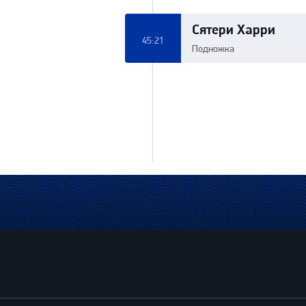
Сятери Харри
45:21
Подножка