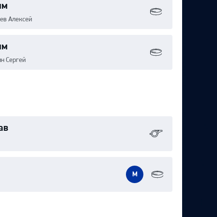
им
ев Алексей
им
ин Сергей
ав
М