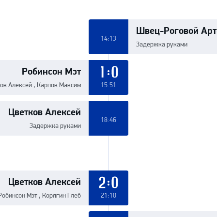
Швец-Роговой Ар
14:13
Задержка руками
Робинсон Мэт
1:0
ов Алексей , Карпов Максим
15:51
Цветков Алексей
18:46
Задержка руками
Цветков Алексей
2:0
Робинсон Мэт , Корягин Глеб
21:10