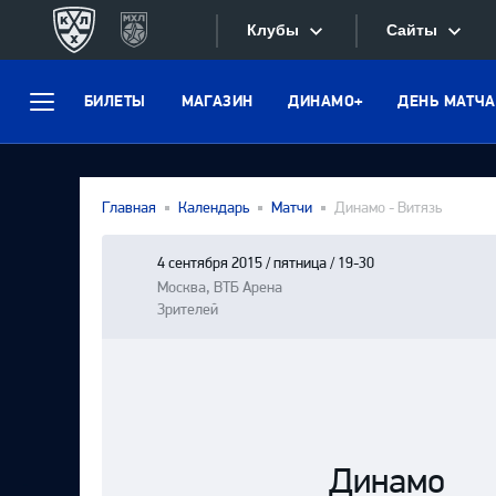
Клубы
Сайты
БИЛЕТЫ
МАГАЗИН
ДИНАМО+
ДЕНЬ МАТЧА
Конференция «Запад»
Меню
Сайты
Дивизион Боброва
Лада
Видеотран
Главная
Календарь
Матчи
Динамо - Витязь
СКА
Хайлайты
Спартак
4 сентября 2015 / пятница / 19-30
Москва, ВТБ Арена
Текстовые
Торпедо
Зрителей
Интернет-
ХК Сочи
Фотобанк
Дивизион Тарасова
Динамо Мн
Приложе
Динамо М
Динамо