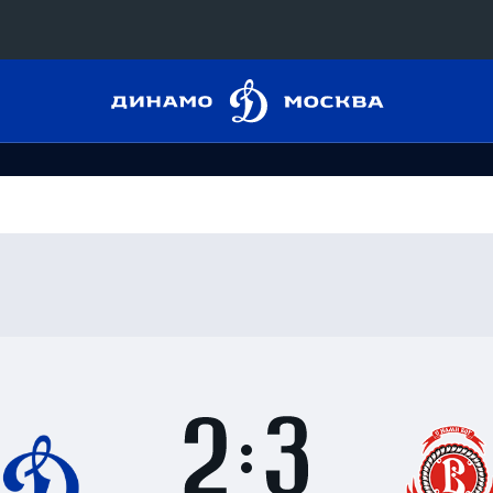
Динамо
Конференция «Восток»
Москва
Дивизион Харламова
Автомобилист
сляции
Ак Барс
Металлург Мг
 трансляции
Нефтехимик
магазин
Трактор
Дивизион Чернышева
Итоги
2
матча
Авангард
ние КХЛ
:
Адмирал
3