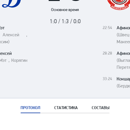
Амур
Основное время
Барыс
1:0 / 1:3 / 0:0
Салават Юлаев
Мэт
Афино
22:54
Сибирь
 Алексей ,
(Швец
ксим)
Макее
лексей
Афино
28:28
Мэт , Корягин
(Выг
Перетя
Кокша
33:24
(Бердю
ПРОТОКОЛ
СТАТИСТИКА
СОСТАВЫ