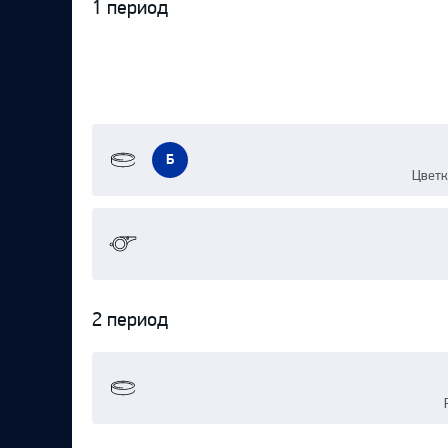
1 период
Протокол
Б
Цветк
2 период