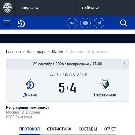
Клубы
Сайты
Динамо
Наша
Наш
Наш
Быст
Меню
Москва
группа
канал
канал
поиск
в
на
в
Вконтакте
YouTube
Telegram
Главная
Календарь
Матчи
Динамо - Нефтехимик
29 сентября 2024 / воскресенье / 17-00
1:2 / 1:1 / 2:1 / 0:0 / 1:0
Итоги
5
матча
:
4
Динамо
Нефтехимик
Регулярный чемпионат
Москва, ВТБ Арена
6905 Зрителей
ПРОТОКОЛ
СТАТИСТИКА
СОСТАВЫ
ОТЧЕТ