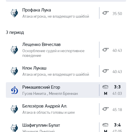
Профака Лука
35:50
Атака игрока, не владеющего шайбой
3 период
Лещенко Вячеслав
40:43
Оскорбление судей и неспортивное
поведение
Клок Лукаш
40:43
Атака игрока, не владеющего шайбой
3:3
Римашевский Егор
Гусев Никита , Менелл Бреннан
41:03
М
Белозёров Андрей Ал.
45:18
Атака в область головы и шеи
3:4
Шафигуллин Булат
Жукенов Дмитрий
47:05
М