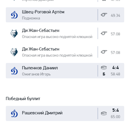
Швец-Роговой Артём
49:34
Подножка
Ди Жан-Себастьен
57:08
Опасная игра высоко поднятой клюшкой
Ди Жан-Себастьен
57:08
Опасная игра высоко поднятой клюшкой
4:4
Пыленков Даниил
Ожиганов Игорь
58:48
Б
Победный буллит
5:4
Рашевский Дмитрий
65:00