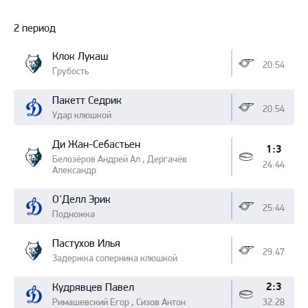
2 период
Клок Лукаш
20:54
Грубость
Пакетт Седрик
20:54
Удар клюшкой
Ди Жан-Себастьен
1:3
Белозёров Андрей Ал , Дергачёв
24:44
Александр
О'Делл Эрик
25:44
Подножка
Пастухов Илья
29:47
Задержка соперника клюшкой
2:3
Кудрявцев Павел
Римашевский Егор , Сизов Антон
32:28