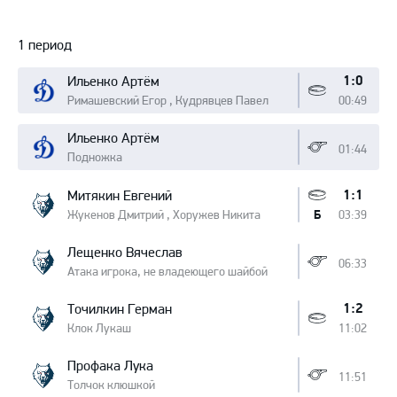
Протокол
1 период
1:0
Ильенко Артём
Римашевский Егор , Кудрявцев Павел
00:49
Ильенко Артём
01:44
Подножка
1:1
Митякин Евгений
Жукенов Дмитрий , Хоружев Никита
03:39
Б
Лещенко Вячеслав
06:33
Атака игрока, не владеющего шайбой
1:2
Точилкин Герман
Клок Лукаш
11:02
Профака Лука
11:51
Толчок клюшкой