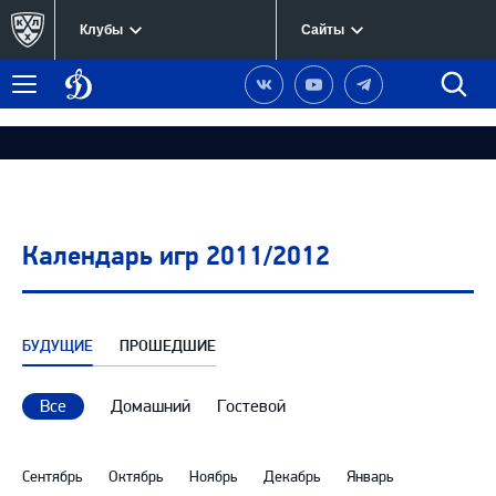
Клубы
Сайты
Динамо
Наша
Наш
Наш
Быст
Меню
Москва
группа
канал
канал
поиск
в
на
в
Вконтакте
YouTube
Telegram
Календарь игр 2011/2012
БУДУЩИЕ
ПРОШЕДШИЕ
Все
Домашний
Гостевой
Сентябрь
Октябрь
Ноябрь
Декабрь
Январь