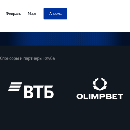
Февраль
Март
Апрель
Спонсоры и партнеры клуба
ВТБ
Олимпбет