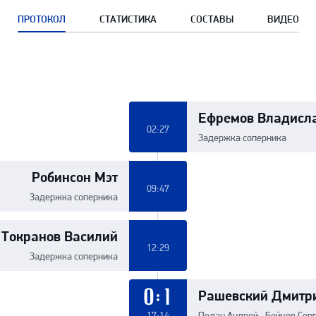
ПРОТОКОЛ
СТАТИСТИКА
СОСТАВЫ
ВИДЕО
Ефремов Владисл
02:27
Задержка соперника
Робинсон Мэт
09:47
Задержка соперника
Токранов Василий
12:29
Задержка соперника
Рашевский Дмитр
0:1
17:14
Педан Андрей , Бойков Сер