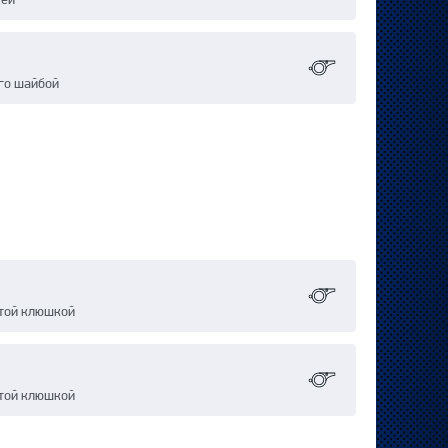
го шайбой
ятой клюшкой
ятой клюшкой