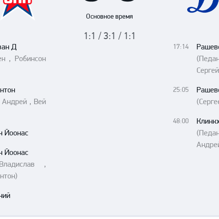
Амур
Основное время
Барыс
1:1 / 3:1 / 1:1
Салават Юлаев
ван Д
Рашев
17:14
Сибирь
ен , Робинсон
(Педа
Сергей
нтон
Рашев
25:05
 Андрей , Вей
(Серге
Клинк
48:00
н Йоонас
(Педан
Андре
н Йоонас
Владислав ,
нтон)
ний