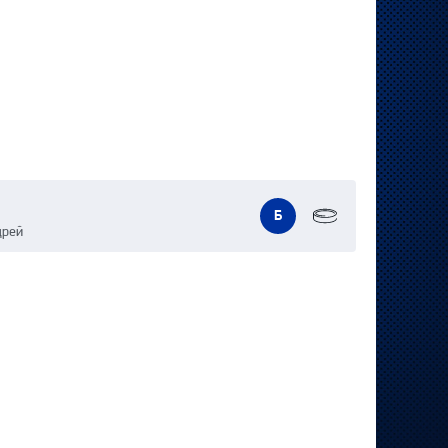
Б
дрей