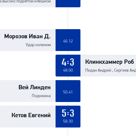
а высоко поднятой клюшкой
Морозов Иван Д.
46:12
Удар коленом
Клинкхаммер Роб
4:3
48:00
Педан Андрей , Сергеев Ан
Вей Линден
50:41
Подножка
Кетов Евгений
5:3
58:30