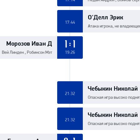
О'Делл Эрик
17:44
Атака игрока, не владеюще
Морозов Иван Д
1:1
Вей Линден , Робинсон Мэт
19:26
Чебыкин Николай
21:32
Опасная игра высоко подн
Чебыкин Николай
21:32
Опасная игра высоко подн