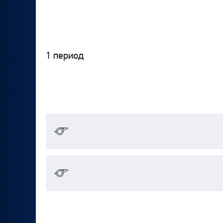
1 период
Протокол