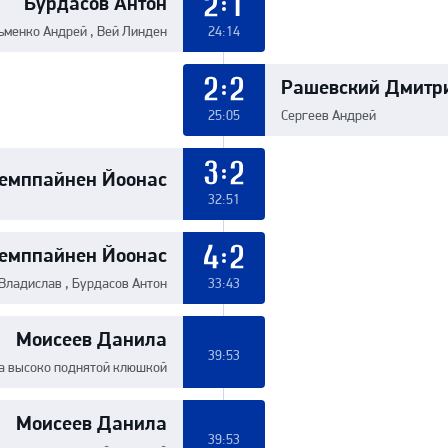
Бурдасов Антон
2:1
ьменко Андрей , Вей Линден
24:14
Рашевский Дмитр
2:2
25:05
Сергеев Андрей
емппайнен Йоонас
3:2
32:51
емппайнен Йоонас
4:2
Владислав , Бурдасов Антон
33:43
Моисеев Данила
39:53
а высоко поднятой клюшкой
Моисеев Данила
39:53