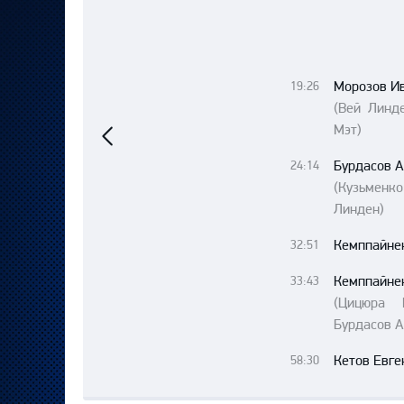
Локомотив
Северсталь
ЦСКА
Морозов И
19:26
Шанхайские Драконы
Предыдущий
(Вей Линд
матч
Мэт)
Бурдасов А
24:14
(Кузьменко
Линден)
Кемппайне
32:51
Кемппайне
33:43
(Цицюра 
Бурдасов А
Кетов Евге
58:30