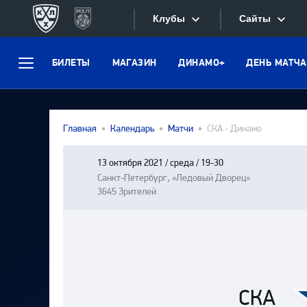
Клубы
Сайты
БИЛЕТЫ
МАГАЗИН
ДИНАМО+
ДЕНЬ МАТЧА
Конференция «Запад»
Меню
Сайты
Дивизион Боброва
Лада
Видеотран
Главная
Календарь
Матчи
СКА - Динамо
СКА
Хайлайты
Спартак
13 октября 2021 / среда / 19-30
Санкт-Петербург, «Ледовый Дворец»
Текстовые
Торпедо
3645 Зрителей
Интернет-
ХК Сочи
Фотобанк
Дивизион Тарасова
Динамо Мн
Приложе
Динамо М
СКА