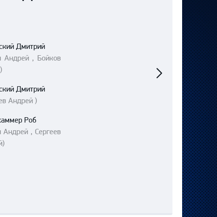
ский Дмитрий
Следующий
н Андрей , Бойков
матч
)
ский Дмитрий
ев Андрей )
хаммер Роб
 Андрей , Сергеев
й)