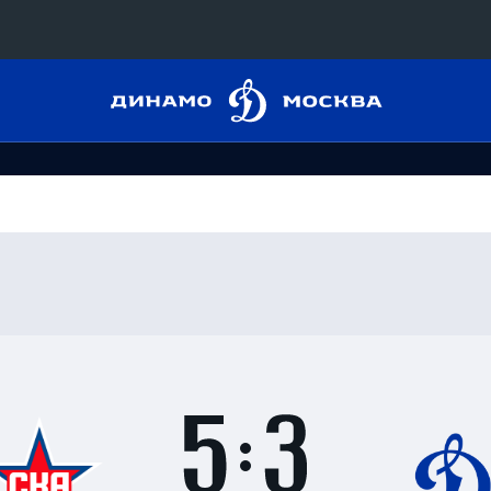
Динамо
Конференция «Восток»
Москва
Дивизион Харламова
Автомобилист
сляции
Ак Барс
Металлург Мг
 трансляции
Нефтехимик
магазин
Трактор
Дивизион Чернышева
Итоги
5
матча
Авангард
ние КХЛ
:
Адмирал
3