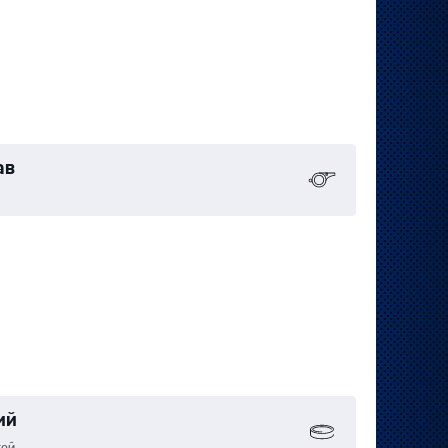
ав
ий
гей