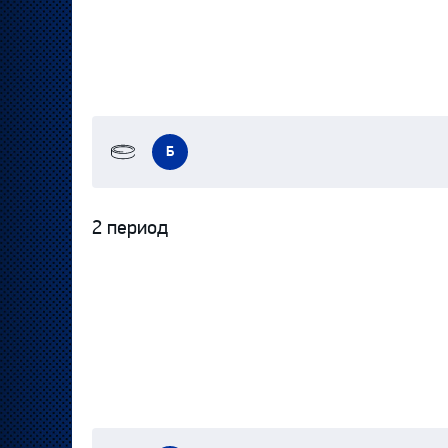
Б
2 период