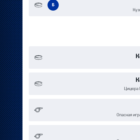
Б
Куз
К
К
Цицюра 
Опасная игр