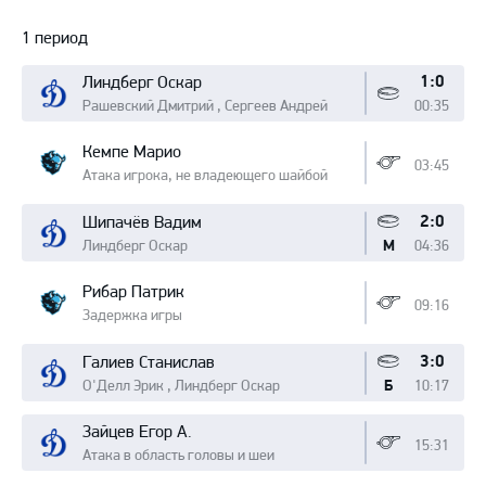
Протокол
1 период
1:0
Линдберг Оскар
Рашевский Дмитрий , Сергеев Андрей
00:35
Кемпе Марио
03:45
Атака игрока, не владеющего шайбой
2:0
Шипачёв Вадим
Линдберг Оскар
04:36
М
Рибар Патрик
09:16
Задержка игры
3:0
Галиев Станислав
О'Делл Эрик , Линдберг Оскар
10:17
Б
Зайцев Егор А.
15:31
Атака в область головы и шеи