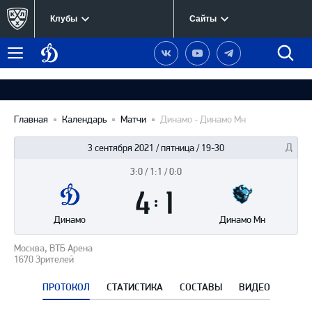
Клубы
Сайты
Динамо
Наша
Наш
Наш
Быст
Меню
Москва
группа
канал
канал
поиск
в
на
в
Вконтакте
YouTube
Telegram
Главная
Календарь
Матчи
Динамо - Динамо Мн
3 сентября 2021 / пятница / 19-30
3:0 / 1:1 / 0:0
Итоги
4
матча
:
1
Динамо
Динамо Мн
Москва, ВТБ Арена
1670 Зрителей
ПРОТОКОЛ
СТАТИСТИКА
СОСТАВЫ
ВИДЕО