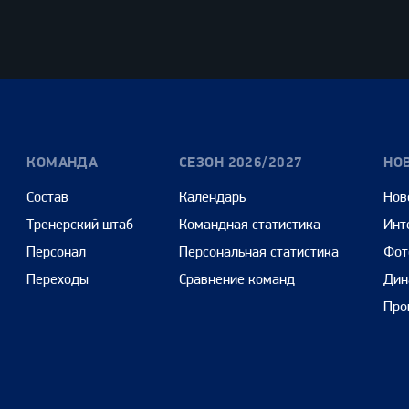
Олимпбет
Сенежская
Pango
Cars
КОМАНДА
СЕЗОН 2026/2027
НО
Состав
Календарь
Нов
Тренерский штаб
Командная статистика
Инт
Персонал
Персональная статистика
Фот
Переходы
Сравнение команд
Дин
Про