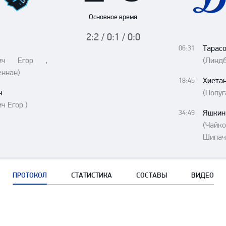
Амур
Основное время
Барыс
2:2 / 0:1 / 0:0
Салават Юлаев
Тарас
06:31
Сибирь
вич Егор ,
(Линдб
еннан)
Хиета
18:45
н
(Попуг
ч Егор )
Яшкин
34:49
(Чай
Шипач
ПРОТОКОЛ
СТАТИСТИКА
СОСТАВЫ
ВИДЕО