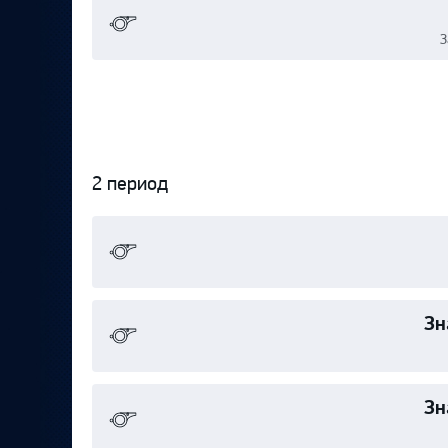
З
2 период
Зн
Зн