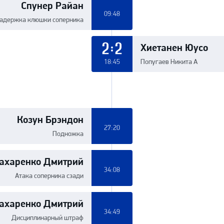
Спунер Райан
09:48
адержка клюшки соперника
Хиетанен Юусо
2:2
18:45
Попугаев Никита А
Козун Брэндон
27:20
Подножка
ахаренко Дмитрий
34:08
Атака соперника сзади
ахаренко Дмитрий
34:49
Дисциплинарный штраф