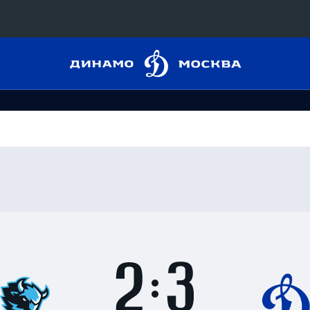
Динамо
Конференция «Восток»
Москва
Дивизион Харламова
Автомобилист
сляции
Ак Барс
Металлург Мг
 трансляции
Нефтехимик
магазин
Трактор
Дивизион Чернышева
Итоги
2
матча
Авангард
ние КХЛ
:
Адмирал
3