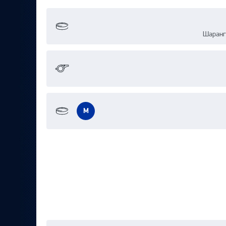
Шаранг
М