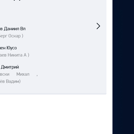
Следующий
матч
ов Даниил Вл
ерг Оскар )
нен Юусо
аев Никита А )
 Дмитрий
ковски Михал ,
ёв Вадим)