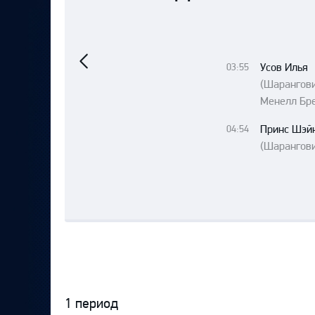
Локомотив
Северсталь
Предыдущий
матч
ЦСКА
Усов Илья
03:55
Шанхайские Драконы
(Шаранго
Менелл Бр
Принс Шэй
04:54
(Шарангови
1 период
Протокол