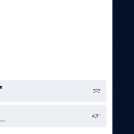
л
кой