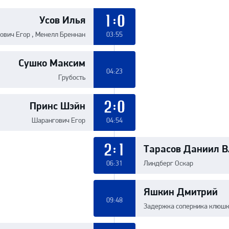
Усов Илья
1:0
ович Егор , Менелл Бреннан
03:55
Сушко Максим
04:23
Грубость
Принс Шэйн
2:0
Шарангович Егор
04:54
Тарасов Даниил В
2:1
06:31
Линдберг Оскар
Яшкин Дмитрий
09:48
Задержка соперника клюш