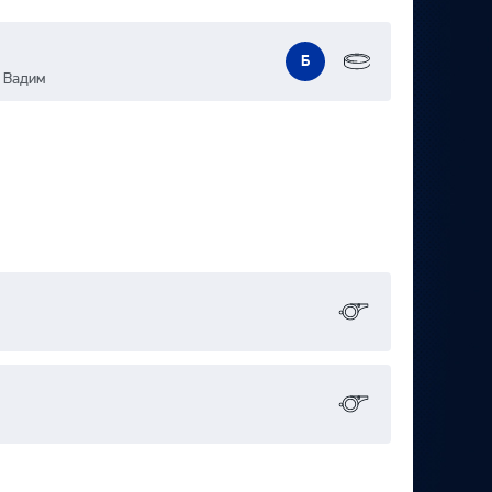
Б
в Вадим