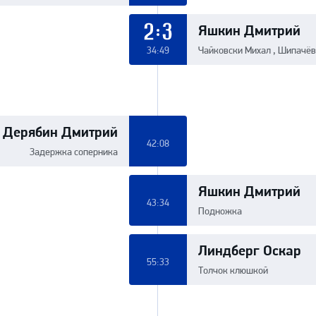
Яшкин Дмитрий
2:3
34:49
Чайковски Михал , Шипачё
Дерябин Дмитрий
42:08
Задержка соперника
Яшкин Дмитрий
43:34
Подножка
Линдберг Оскар
55:33
Толчок клюшкой