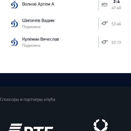
3:4
Волков Артём А
47:40
Шипачёв Вадим
53:46
Подножка
Кулёмин Вячеслав
57:17
Подножка
Спонсоры и партнеры клуба