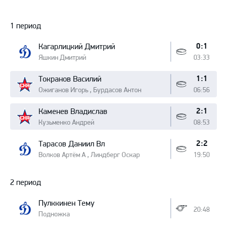
Протокол
1 период
0:1
Кагарлицкий Дмитрий
Яшкин Дмитрий
03:33
1:1
Токранов Василий
Ожиганов Игорь , Бурдасов Антон
06:56
2:1
Каменев Владислав
Кузьменко Андрей
08:53
2:2
Тарасов Даниил Вл
Волков Артём А , Линдберг Оскар
19:50
2 период
Пулккинен Тему
20:48
Подножка