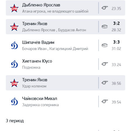
Дыбленко Ярослав
23:35
Атака игрока, не владеющего шайбой
3:2
Тренин Яков
Дыбленко Ярослав , Бурдасов Антон
28:32
3:3
Шипачёв Вадим
Бочаров Иван , Кагарлицкий Дмитрий
31:02
Хиетанен Юусо
33:24
Подножка
Тренин Яков
38:56
Удар коленом
Чайковски Михал
39:54
Задержка соперника
3 период