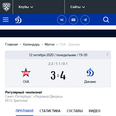
Клубы
Сайты
Динамо
Наша
Наш
Наш
Быст
Меню
Москва
группа
канал
канал
поиск
в
на
в
Вконтакте
YouTube
Telegram
Главная
Календарь
Матчи
СКА - Динамо
12 октября 2020 / понедельник / 19-30
2:2 / 1:1 / 0:1
Итоги
3
матча
:
4
СКА
Динамо
Регулярный чемпионат
Санкт-Петербург, «Ледовый Дворец»
6512 Зрителей
ПРОТОКОЛ
СТАТИСТИКА
СОСТАВЫ
ВИДЕО