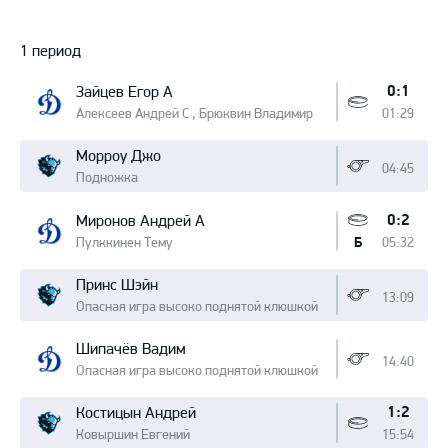
Протокол
1 период
0:1
Зайцев Егор А
Алексеев Андрей С , Брюквин Владимир
01:29
Морроу Джо
04:45
Подножка
0:2
Миронов Андрей А
Пулккинен Тему
05:32
Б
Принс Шэйн
13:09
Опасная игра высоко поднятой клюшкой
Шипачёв Вадим
14:40
Опасная игра высоко поднятой клюшкой
1:2
Костицын Андрей
Ковыршин Евгений
15:54