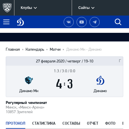
Клубы
Сайты
Динамо
Наша
Наш
Наш
Быст
Меню
Москва
группа
канал
канал
поиск
в
на
в
Вконтакте
YouTube
Telegram
Главная
Календарь
Матчи
Динамо Мн - Динамо
27 февраля 2020 / четверг / 19-10
1:3 / 3:0 / 0:0
Итоги
4
матча
:
3
Динамо Мн
Динамо
Регулярный чемпионат
Минск, «Минск-Арена»
10857 Зрителей
ПРОТОКОЛ
СТАТИСТИКА
СОСТАВЫ
ОТЧЕТ
ФОТО
ВИ