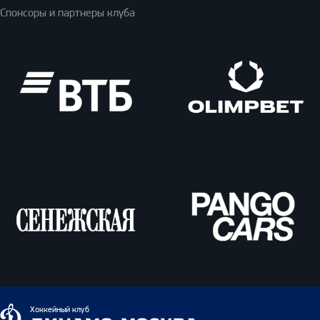
Спонсоры и партнеры клуба
ВТБ
Олимпбет
Сенежская
Pango
Cars
Динамо
Хоккейный клуб