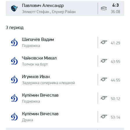
4:3
Павлович Александр
Эллиотт Стефан , Спунер Райан
36:08
3 период
Шипачёв Вадим
41:29
Подножка
Чайковски Михал
43:55
Толчок на борт
Игумнов Иван
44:55
Задержка соперника клюшкой
Кулёмин Вячеслав
50:12
Подножка
Кулёмин Вячеслав
53:14
Драка