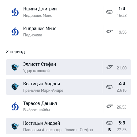
1:3
Яшкин Дмитрий
Индрашис Микс
16:32
Индрашис Микс
19:56
Подножка
2 период
Эллиотт Стефан
21:00
Удар клюшкой
2:3
Костицын Андрей
Граньяни Марк-Андре
23:16
Тарасов Даниил
26:53
Выброс шайбы
3:3
Костицын Андрей
Павлович Александр , Эллиотт Стефан
27:25
Б