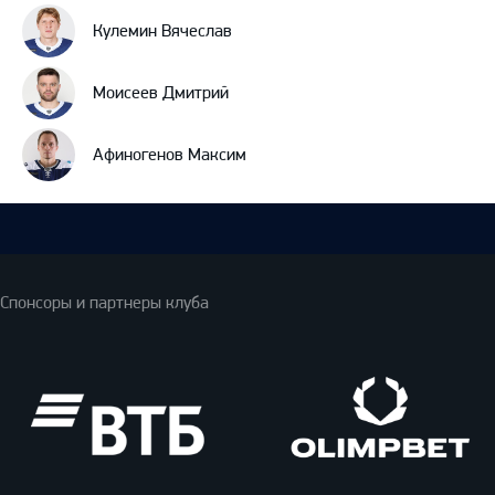
Кулемин Вячеслав
Моисеев Дмитрий
Афиногенов Максим
Спонсоры и партнеры клуба