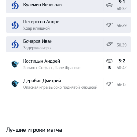
3:1
Кулёмин Вячеслав
40:32
Петерссон Андре
46:29
Удар клюшкой
Бочаров Иван
50:39
Задержка игры
3:2
Костицын Андрей
Эллиотт Стефан , Паре Франсис
50:42
Б
Дерябин Дмитрий
56:13
Опасная игра высоко поднятой клюшкой
Лучшие игроки матча