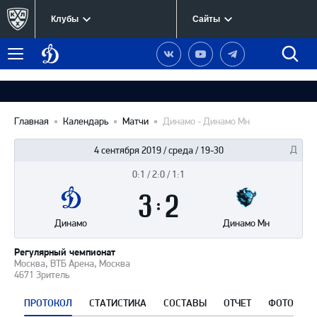
Клубы
Сайты
Динамо
Наша
Наш
Наш
Быст
Меню
Москва
группа
канал
канал
поиск
в
на
в
Вконтакте
YouTube
Telegram
Главная
Календарь
Матчи
Динамо - Динамо Мн
4 сентября 2019 / среда / 19-30
0:1 / 2:0 / 1:1
Итоги
3
матча
:
2
Динамо
Динамо Мн
Регулярный чемпионат
Москва, ВТБ Арена, Москва
4671 Зритель
ПРОТОКОЛ
СТАТИСТИКА
СОСТАВЫ
ОТЧЕТ
ФОТО