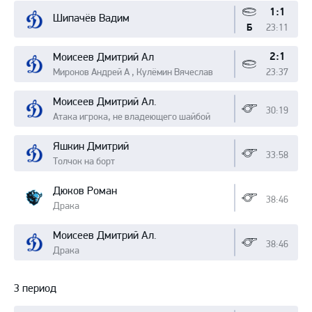
1:1
Шипачёв Вадим
23:11
Б
2:1
Моисеев Дмитрий Ал
Миронов Андрей А , Кулёмин Вячеслав
23:37
Моисеев Дмитрий Ал.
30:19
Атака игрока, не владеющего шайбой
Яшкин Дмитрий
33:58
Толчок на борт
Дюков Роман
38:46
Драка
Моисеев Дмитрий Ал.
38:46
Драка
3 период