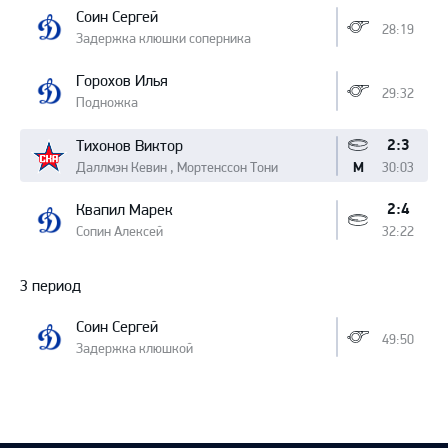
Соин Сергей
28:19
Задержка клюшки соперника
Горохов Илья
29:32
Подножка
2:3
Тихонов Виктор
Даллмэн Кевин , Мортенссон Тони
30:03
М
2:4
Квапил Марек
Сопин Алексей
32:22
3 период
Соин Сергей
49:50
Задержка клюшкой