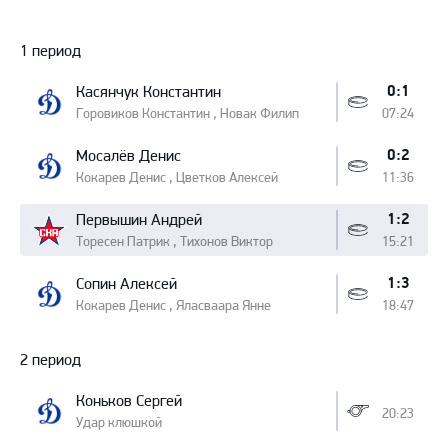
Протокол
1 период
0:1
Касянчук Константин
Горовиков Константин , Новак Филип
07:24
0:2
Мосалёв Денис
Кокарев Денис , Цветков Алексей
11:36
1:2
Первышин Андрей
Торесен Патрик , Тихонов Виктор
15:21
1:3
Сопин Алексей
Кокарев Денис , Яласваара Янне
18:47
2 период
Коньков Сергей
20:23
Удар клюшкой