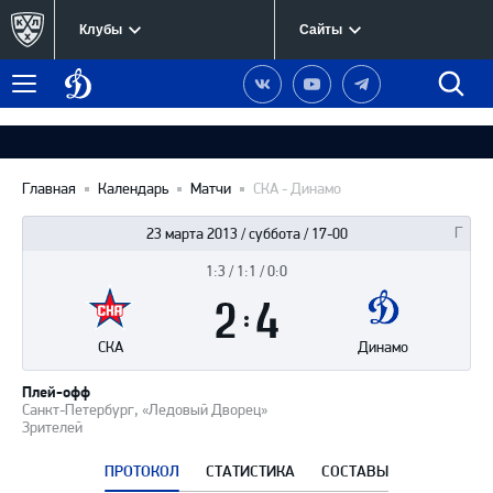
Клубы
Сайты
Динамо
Наша
Наш
Наш
Быст
Меню
Москва
группа
канал
канал
поиск
в
на
в
Вконтакте
YouTube
Telegram
Главная
Календарь
Матчи
СКА - Динамо
23 марта 2013 / суббота / 17-00
1:3 / 1:1 / 0:0
Итоги
2
матча
:
4
СКА
Динамо
Плей-офф
Санкт-Петербург, «Ледовый Дворец»
Зрителей
ПРОТОКОЛ
СТАТИСТИКА
СОСТАВЫ