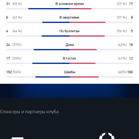
31
(65 %)
В основное время
(35 %)
17
65%
35%
6
(43 %)
В овертайме
(57 %)
8
43%
57%
4
(44 %)
По буллитам
(56 %)
5
44%
56%
24
(57%)
Дома
(43%)
18
57%
43%
17
(59%)
В гостях
(41%)
12
59%
41%
192
(54%)
Шайбы
(46%)
166
54%
46%
Спонсоры и партнеры клуба