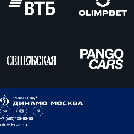
ВТБ
Олимпбет
Сенежская
Pango
Cars
Динамо
Хоккейный клуб
Москва
Наша
Наш
Наш
группа
канал
канал
+7 (495)120-90-00
ВКонтакте
на
в
info@dynamo.ru
YouTube
Telegram