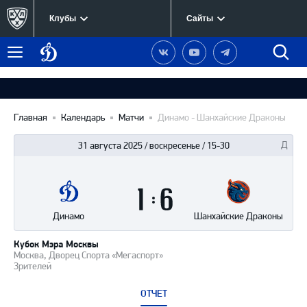
Клубы
Сайты
Динамо
Наша
Наш
Наш
Быст
Меню
Москва
группа
канал
канал
поиск
в
на
в
Вконтакте
YouTube
Telegram
Главная
Календарь
Матчи
Динамо - Шанхайские Драконы
31 августа 2025 / воскресенье / 15-30
Итоги
1
матча
:
6
Динамо
Шанхайские Драконы
Кубок Мэра Москвы
Москва, Дворец Спорта «Мегаспорт»
Зрителей
ОТЧЕТ