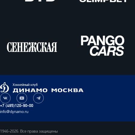
ВТБ
Олимпбет
Сенежская
Pango
Cars
Динамо
Хоккейный клуб
Москва
Наша
Наш
Наш
группа
канал
канал
+7 (495)120-90-00
ВКонтакте
на
в
info@dynamo.ru
YouTube
Telegram
1946-2026. Все права защищены