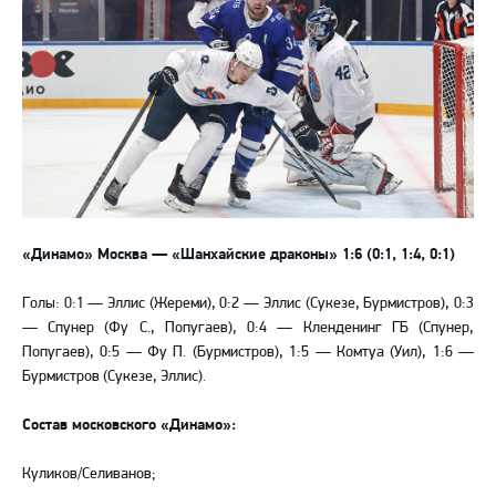
«Динамо» Москва
—
«Шанхайские драконы» 1:6 (0:1, 1:4, 0:1)
Голы: 0:1 — Эллис (Жереми), 0:2 — Эллис (Сукезе, Бурмистров), 0:3
— Спунер (Фу С., Попугаев), 0:4 — Кленденинг ГБ (Спунер,
Попугаев), 0:5 — Фу П. (Бурмистров), 1:5 — Комтуа (Уил), 1:6 —
Бурмистров (Сукезе, Эллис).
Состав московского «Динамо»:
Куликов/Селиванов;