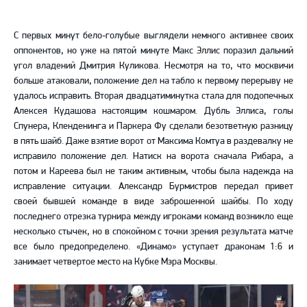
С первых минут бело-голубые выглядели немного активнее своих
оппонентов, но уже на пятой минуте Макс Эллис поразил дальний
угол владений Дмитрия Куликова. Несмотря на то, что москвичи
больше атаковали, положение дел на табло к первому перерыву не
удалось исправить. Вторая двадцатиминутка стала для подопечных
Алексея Кудашова настоящим кошмаром. Дубль Эллиса, голы
Спунера, Кленденинга и Паркера Фу сделали безответную разницу
в пять шайб. Даже взятие ворот от Максима Комтуа в раздевалку не
исправило положение дел. Натиск на ворота сначала Рибара, а
потом и Кареева был не таким активным, чтобы была надежда на
исправление ситуации. Александр Бурмистров передал привет
своей бывшей команде в виде заброшенной шайбы. По ходу
последнего отрезка турнира между игроками команд возникло еще
несколько стычек, но в спокойном с точки зрения результата матче
все было предопределено. «Динамо» уступает драконам 1:6 и
занимает четвертое место на Кубке Мэра Москвы.