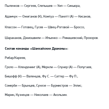
Пыленков — Сергеев, Слепышев — Уил — Сикьюра;
Адамчук — Ожиганов (К), Комтуа — Пакетт (А) — Кисаков;
Классон — Готовец, Гусев — Швец-Роговой — Броссо;
Шараканов, Джиошвили — Ильенко — Римашевский, Прохоров.
Состав команды «Шанхайские Драконы»:
Рибар/Кареев;
Гроло — Кленденинг (А), Меркли — Спунер (А) — Попугаев;
Бишофф (К) — Валенцов, Фу С. — Саттер — Фу П.;
Сомерби — Брынцев, Сукезе — Бурмистров — Эллис;
Марин, Кузнецов — Николаев — Акользин.