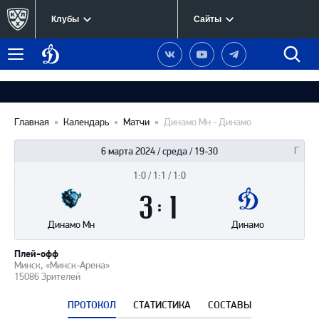
Клубы
Сайты
Динамо
Наша
Наш
Наш
Быст
Меню
Москва
группа
канал
канал
поиск
в
на
в
Вконтакте
YouTube
Telegram
Главная
Календарь
Матчи
Динамо Мн - Динамо
6 марта 2024 / среда / 19-30
1:0 / 1:1 / 1:0
Итоги
3
матча
:
1
Динамо Мн
Динамо
Плей-офф
Минск, «Минск-Арена»
15086 Зрителей
ПРОТОКОЛ
СТАТИСТИКА
СОСТАВЫ