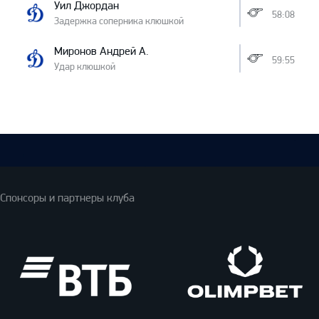
Уил Джордан
58:08
Задержка соперника клюшкой
Миронов Андрей А.
59:55
Удар клюшкой
Спонсоры и партнеры клуба