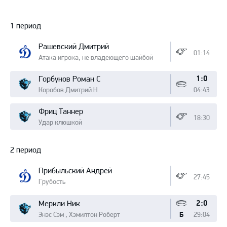
Протокол
1 период
Рашевский Дмитрий
01:14
Атака игрока, не владеющего шайбой
1:0
Горбунов Роман С
Коробов Дмитрий Н
04:43
Фриц Таннер
18:30
Удар клюшкой
2 период
Прибыльский Андрей
27:45
Грубость
2:0
Меркли Ник
Энэс Сэм , Хэмилтон Роберт
29:04
Б