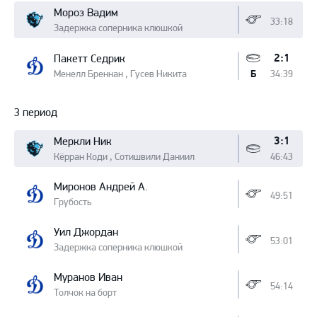
Мороз Вадим
33:18
Задержка соперника клюшкой
2:1
Пакетт Седрик
Менелл Бреннан , Гусев Никита
34:39
Б
3 период
3:1
Меркли Ник
Кёрран Коди , Сотишвили Даниил
46:43
Миронов Андрей А.
49:51
Грубость
Уил Джордан
53:01
Задержка соперника клюшкой
Муранов Иван
54:14
Толчок на борт