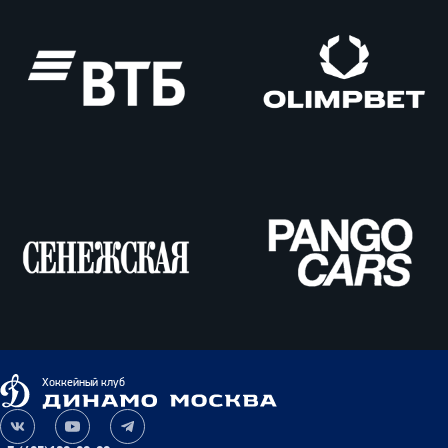
ВТБ
Олимпбет
Сенежская
Pango
Cars
Динамо
Хоккейный клуб
Москва
Наша
Наш
Наш