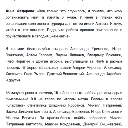
Анна Федорова:
«Как только это случилось, я поняла, что хочу
организовать матч в память о муже. У меня в планах есть
организация ежегодного турнира для детей имени Артема. Я хочу,
чтобы о нем помнили. Рада, что ребята приняли приглашение и
поучаствовали в сегодняшнем матче».
В составе бело-голубых сыграли Александр Еременко, Игорь
Ожиганов, Артем Сергеев, Вадим Шипачев, Владимир Брюквин,
Глеб Корягин и другие игроки, выступавшие за Клуб в разные
периоды. В форме «Спартака» вышли Андрей Миронов, Александр
Хохлачев, Яков Рылов, Дмитрий Вишневский, Александр Кадейкин
и другие.
45 минут игрового времени, 16 заброшенных шайб на две команды и
символичные 8:8 на табло по итогам матча. Голами в ворота
«Спартака» отметились Владимир Коротков, Михаил Патрикеев,
Вадим Шипачев (хет-трик), Александр Еременко, Игорь Ожиганов и
Максим Богатин. За красно-белых шайбы забросили Михаил
Патрикеев (автогол), Максим Кондратьев, Дмитрий Вишневский,