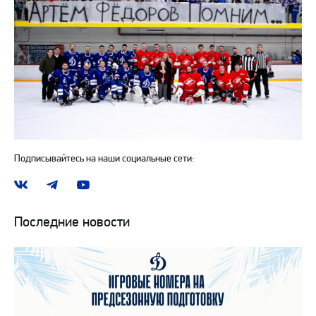
Подписывайтесь на наши социальные сети:
Наша
Наш
Наш
группа
канал
канал
ВКонтакте
в
на
Последние новости
Telegram
YouTube