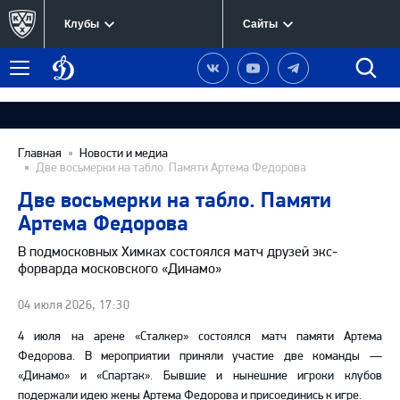
Клубы
Сайты
Динамо
Наша
Наш
Наш
Быст
Меню
Москва
группа
канал
канал
поиск
в
на
в
Вконтакте
YouTube
Telegram
Главная
Новости и медиа
Две восьмерки на табло. Памяти Артема Федорова
Две восьмерки на табло. Памяти
Артема Федорова
В подмосковных Химках состоялся матч друзей экс-
форварда московского «Динамо»
04 июля 2026, 17:30
4 июля на арене «Сталкер» состоялся матч памяти Артема
Федорова. В мероприятии приняли участие две команды —
«Динамо» и «Спартак». Бывшие и нынешние игроки клубов
подержали идею жены Артема Федорова и присоединись к игре.