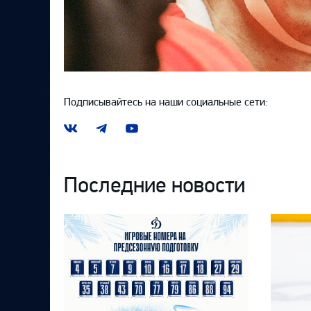
Подписывайтесь на наши социальные сети:
Наша
Наш
Наш
группа
канал
канал
ВКонтакте
в
на
Telegram
YouTube
Последние новости