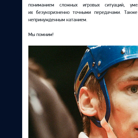
Локомотив
пониманием сложных игровых ситуаций, уме
их безукоризненно точными передачами. Также
Северсталь
непринужденным катанием.
ЦСКА
Мы помним!
Шанхайские Драконы