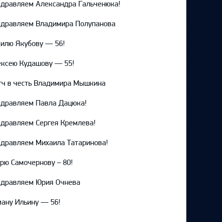
дравляем Александра Гальченюка!
здравляем Владимира Полупанова
илю Якубову — 56!
ксею Кудашову — 55!
ч в честь Владимира Мышкина
дравляем Павла Дацюка!
дравляем Сергея Кремлева!
дравляем Михаила Татаринова!
рю Самочернову – 80!
здравляем Юрия Очнева
ану Ильину — 56!