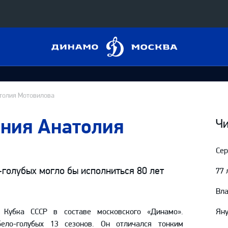
Динамо
Конференция «Восток»
Москва
Дивизион Харламова
Автомобилист
сляции
атолия Мотовилова
Ак Барс
ения Анатолия
Металлург Мг
Чи
 трансляции
Нефтехимик
Сер
магазин
Трактор
голубых могло бы исполниться 80 лет
77 
Дивизион Чернышева
Вл
Авангард
ние КХЛ
Кубка СССР в составе московского «Динамо».
Яну
Адмирал
ело-голубых 13 сезонов. Он отличался тонким