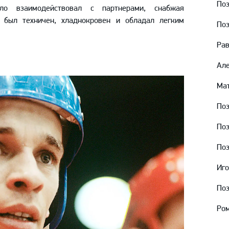
Поз
Амур
ло взаимодействовал с партнерами, снабжая
 был техничен, хладнокровен и обладал легким
Барыс
По
Салават Юлаев
Рав
Сибирь
Але
Мат
Поз
Поз
Поз
Иго
По
Ром