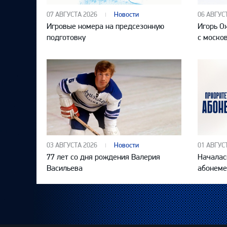
07 АВГУСТА 2026
Новости
06 АВГУС
Игровые номера на предсезонную
Игорь О
подготовку
с моско
03 АВГУСТА 2026
Новости
01 АВГУС
77 лет со дня рождения Валерия
Началас
Васильева
абонеме