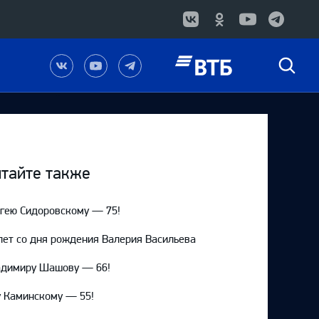
Наша
Наш
Наш
Быстрый
группа
канал
канал
поиск
в
на
в
Вконтакте
YouTube
Telegram
тайте также
гею Сидоровскому — 75!
лет со дня рождения Валерия Васильева
адимиру Шашову — 66!
 Каминскому — 55!