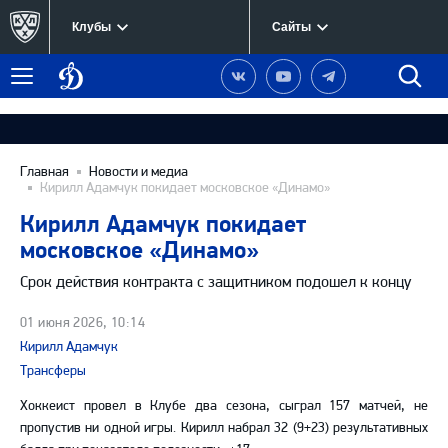
Клубы
Сайты
Динамо
Наша
Наш
Наш
Быст
Меню
Москва
группа
канал
канал
поиск
в
на
в
Вконтакте
YouTube
Telegram
Главная
Новости и медиа
Кирилл Адамчук покидает московское «Динамо»
Кирилл Адамчук покидает
московское «Динамо»
Срок действия контракта с защитником подошел к концу
01 июня 2026, 10:14
Кирилл Адамчук
Трансферы
Хоккеист провел в Клубе два сезона, сыграл 157 матчей, не
пропустив ни одной игры. Кирилл набрал 32 (9+23) результативных