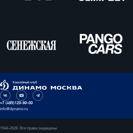
ВТБ
Олимпбет
Сенежская
Pango
Cars
Динамо
Хоккейный клуб
Москва
Наша
Наш
Наш
группа
канал
канал
+7 (495)120-90-00
ВКонтакте
на
в
info@dynamo.ru
YouTube
Telegram
1946-2026. Все права защищены