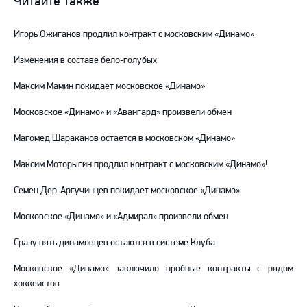
Читайте также
Telegram
YouTube
Игорь Ожиганов продлил контракт с московским «Динамо»
Изменения в составе бело-голубых
Максим Мамин покидает московское «Динамо»
Московское «Динамо» и «Авангард» произвели обмен
Магомед Шараканов остается в московском «Динамо»
Максим Моторыгин продлил контракт с московским «Динамо»!
Семен Дер-Аргучинцев покидает московское «Динамо»
Московское «Динамо» и «Адмирал» произвели обмен
Сразу пять динамовцев остаются в системе Клуба
Московское «Динамо» заключило пробные контракты с рядом
хоккеистов