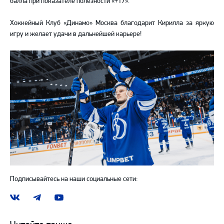
балла при показателе полезности «+17».
Хоккейный Клуб «Динамо» Москва благодарит Кирилла за яркую
игру и желает удачи в дальнейшей карьере!
Подписывайтесь на наши социальные сети:
Наша
Наш
Наш
группа
канал
канал
ВКонтакте
в
на