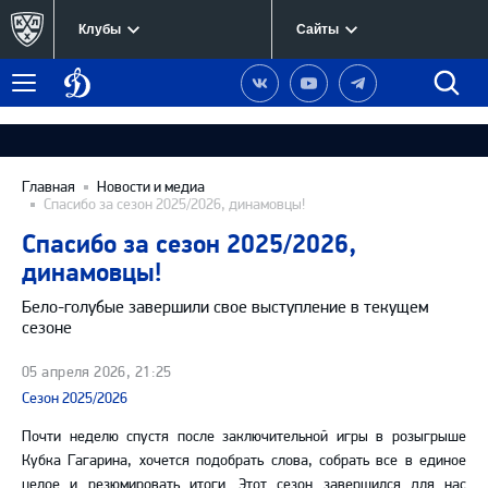
Клубы
Сайты
Динамо
Наша
Наш
Наш
Быст
Меню
Москва
группа
канал
канал
поиск
в
на
в
Вконтакте
YouTube
Telegram
Главная
Новости и медиа
Спасибо за сезон 2025/2026, динамовцы!
Спасибо за сезон 2025/2026,
динамовцы!
Бело-голубые завершили свое выступление в текущем
сезоне
05 апреля 2026, 21:25
Сезон 2025/2026
Почти неделю спустя после заключительной игры в розыгрыше
Кубка Гагарина, хочется подобрать слова, собрать все в единое
целое и резюмировать итоги. Этот сезон завершился для нас