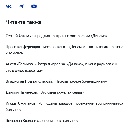
Наша
Наш
Наш
группа
канал
канал
ВКонтакте
в
на
Читайте также
Telegram
YouTube
Сергей Артемьев продлил контракт с московским «Динамо»!
Пресс-конференция московского «Динамо» по итогам сезона
2025/2026
Ансель Галимов: «Когда я играл за «Динамо», у меня родился сын —
это в душе навсегда»
Владислав Подъяпольский: «Низкий поклон болельщикам»
Даниил Пыленков: «Это была тяжелая серия»
Игорь Ожиганов: «С годами каждое поражение воспринимается
больнее»
Вячеслав Козлов: «Соперник был сильнее»