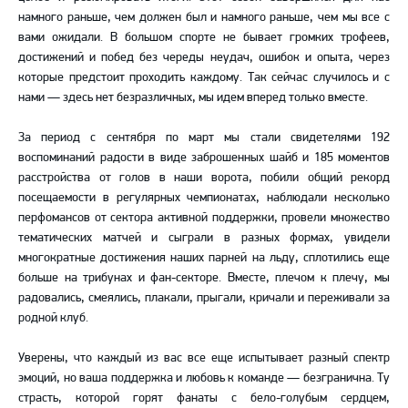
намного раньше, чем должен был и намного раньше, чем мы все с
вами ожидали. В большом спорте не бывает громких трофеев,
достижений и побед без череды неудач, ошибок и опыта, через
которые предстоит проходить каждому. Так сейчас случилось и с
нами — здесь нет безразличных, мы идем вперед только вместе.
За период с сентября по март мы стали свидетелями 192
воспоминаний радости в виде заброшенных шайб и 185 моментов
расстройства от голов в наши ворота, побили общий рекорд
посещаемости в регулярных чемпионатах, наблюдали несколько
перфомансов от сектора активной поддержки, провели множество
тематических матчей и сыграли в разных формах, увидели
многократные достижения наших парней на льду, сплотились еще
больше на трибунах и фан-секторе. Вместе, плечом к плечу, мы
радовались, смеялись, плакали, прыгали, кричали и переживали за
родной клуб.
Уверены, что каждый из вас все еще испытывает разный спектр
эмоций, но ваша поддержка и любовь к команде — безгранична. Ту
страсть, которой горят фанаты с бело-голубым сердцем,