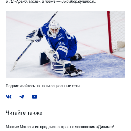
в ТЦ «Арена Плаза», а позже — и на
shop.dynamo.ru
.
Подписывайтесь на наши социальные сети:
Наша
Наш
Наш
группа
канал
канал
ВКонтакте
в
на
Читайте также
Telegram
YouTube
Максим Моторыгин продлил контракт с московским «Динамо»!