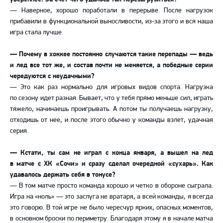
— Наверное, хорошо поработали в перерыве. После нагрузок
прибавили в функциональной выносливости, из-за этого и вся наша
игра стала лучше.
— Почему в хоккее постоянно случаются такие перепады — ведь
и лед все тот же, и состав почти не меняется, а победные серии
чередуются с неудачными?
— Это как раз нормально для игровых видов спорта. Нагрузка
по сезону идет разная. Бывает, что у тебя прямо меньше сил, играть
тяжело, начинаешь проигрывать. А потом ты получаешь нагрузку,
отходишь от нее, и после этого обычно у команды взлет, удачная
серия.
— Кстати, ты сам не играл с конца января, а вышел на лед
в матче с ХК «Сочи» и сразу сделал очередной «сухарь». Как
удавалось держать себя в тонусе?
— В том матче просто команда хорошо и четко в обороне сыграла.
Игра на «ноль» — это заслуга не вратаря, а всей команды, я всегда
это говорю. В той игре не было чересчур ярких, опасных моментов,
в основном броски по периметру. Благодаря этому я в начале матча