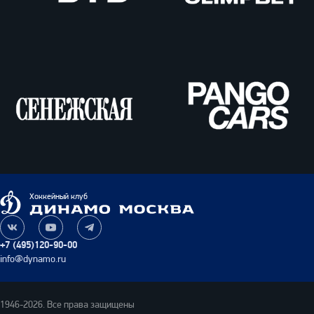
ВТБ
Олимпбет
Сенежская
Pango
Cars
Динамо
Хоккейный клуб
Москва
Наша
Наш
Наш
группа
канал
канал
+7 (495)120-90-00
ВКонтакте
на
в
info@dynamo.ru
YouTube
Telegram
1946-2026. Все права защищены