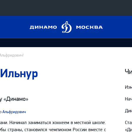
Динамо
Конференция «Восток»
Москва
Дивизион Харламова
Автомобилист
сляции
Альфридович!
Ак Барс
 Ильнур
Металлург Мг
Чи
 трансляции
Нефтехимик
Изм
магазин
Трактор
му
«Динамо»
Нач
Дивизион Чернышева
Дин
р Альфридович
Авангард
ние КХЛ
зани. Начинал заниматься хоккеем в местной школе.
Ст
Адмирал
бы страны, становился ч
емпионом России вместе с
«Ди