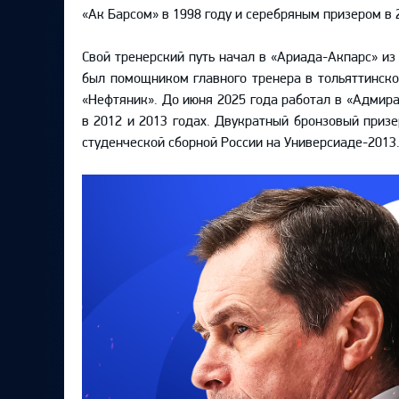
Локомотив
«Ак Барсом»
в 1998 году и серебряным призером в 
Северсталь
Свой тренерский путь начал в «Ариада-Акпарс» из 
ЦСКА
был помощником главного тренера в тольяттинской
«Нефтяник». До июня 2025 года работал в «Адми
Шанхайские Драконы
в 2012 и 2013 годах. Двукратный бронзовый приз
студенческой сборной России на Универсиаде-2013