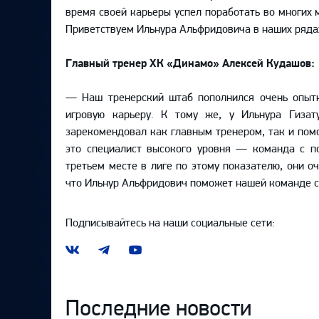
время своей карьеры успел поработать во многих 
Приветствуем Ильнура Альфридовича в наших ряда
Главный тренер ХК «Динамо» Алексей Кудашов:
— Наш тренерский штаб пополнился очень опыт
игровую карьеру. К тому же, у Ильнура Гизат
зарекомендовал как главным тренером, так и пом
это специалист высокого уровня — команда с п
третьем месте в лиге по этому показателю, они оч
что Ильнур Альфридович поможет нашей команде ст
Подписывайтесь на наши социальные сети:
Наша
Наш
Наш
группа
канал
канал
ВКонтакте
в
на
Telegram
YouTube
Последние новости