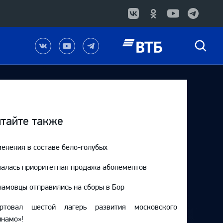
Наша
Наш
Наш
Быстрый
группа
канал
канал
поиск
в
на
в
Вконтакте
YouTube
Telegram
тайте также
енения в составе бело-голубых
алась приоритетная продажа абонементов
амовцы отправились на сборы в Бор
артовал шестой лагерь развития московского
намо»!