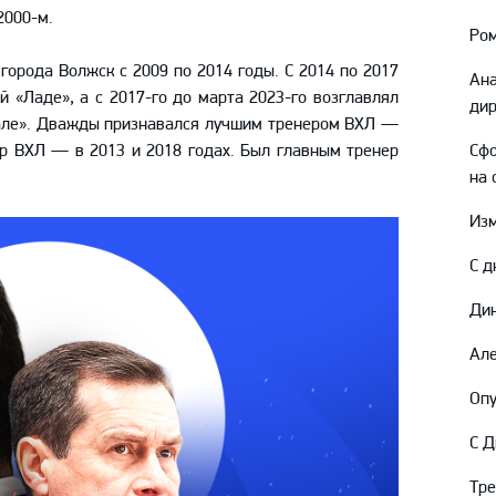
Амур
2000-м.
Ром
Барыс
города Волжск с 2009 по 2014 годы. С 2014 по 2017
Ана
Салават Юлаев
 «Ладе», а с 2017-го до марта 2023-го возглавлял
дир
рале». Дважды признавался лучшим тренером ВХЛ —
Сибирь
ер ВХЛ — в 2013 и 2018 годах. Был главным тренер
Сфо
.
на 
Изм
С д
Дин
Але
Опу
С Д
Тр